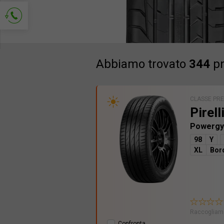
Richiedi contatto
Abbiamo trovato
344
pn
CLASSE PR
Pirell
Powergy
98
Y
XL
Bor
Raccogliamo
Confronta