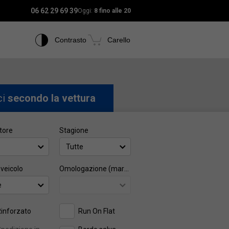
06 62 29 69 39
Oggi:
8 fino alle 20
Contrasto
Carello
ci
secondo la vettura
tore
Stagione
Tutte
 veicolo
Omologazione (marca)
e
inforzato
Run On Flat