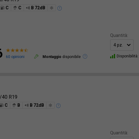
C
C
B 72dB
Quantità:
6
Disponibilità:
60 opinioni
Montaggio
disponibile
/40 R19
C
B
B 72dB
Quantità: