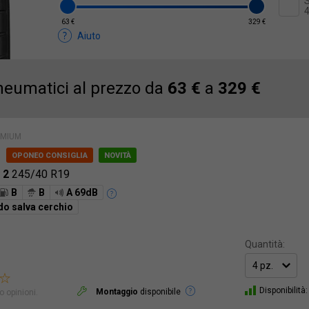
S
63 €
329 €
Aiuto
eumatici al prezzo da
63 €
a
329 €
EMIUM
i
 2
245/40 R19
B
B
A 69dB
do salva cerchio
Quantità:
Disponibilità:
Montaggio
disponibile
 opinioni.