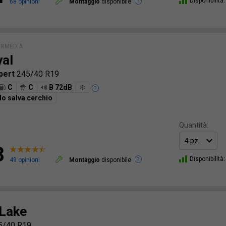
Disponibilità:
68 opinioni
Montaggio
disponibile
ERMEDIA
yal
pert
245/40 R19
C
C
B 72dB
o salva cerchio
Quantità:
8
Disponibilità:
49 opinioni
Montaggio
disponibile
Lake
5/40 R19