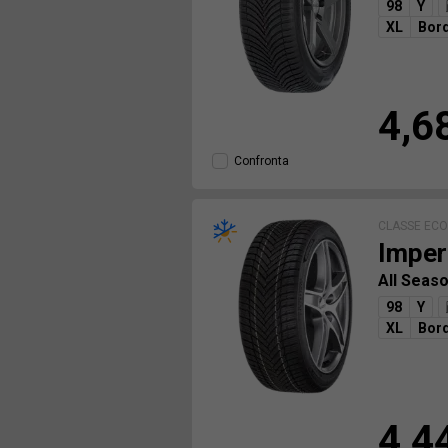
98
Y
XL
Bord
4,6
Confronta
CLASSE EC
Imper
All Seas
98
Y
XL
Bord
4,4