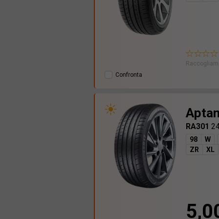
Raccogliamo
Confronta
Apta
RA301
2
98
W
ZR
XL
5,0