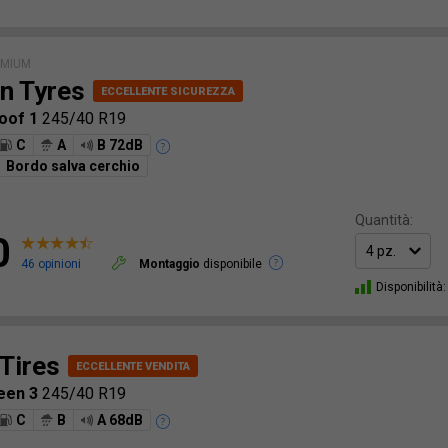
EMIUM
n Tyres
oof 1
245/40 R19
C
A
B 72dB
Bordo salva cerchio
Quantità:
0
46 opinioni
Montaggio
disponibile
Disponibilità:
 Tires
een 3
245/40 R19
C
B
A 68dB