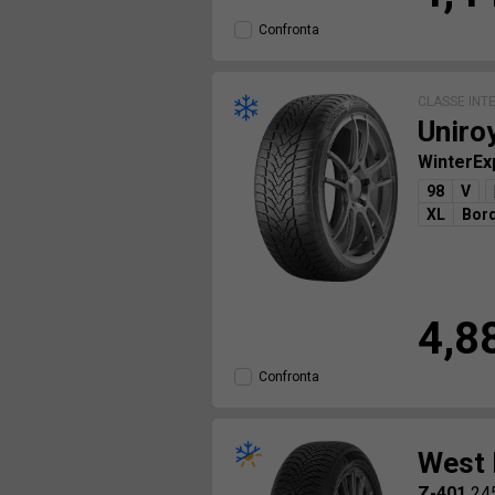
Confronta
CLASSE INT
Uniro
WinterEx
98
V
XL
Bord
4,8
Confronta
West 
Z-401
24