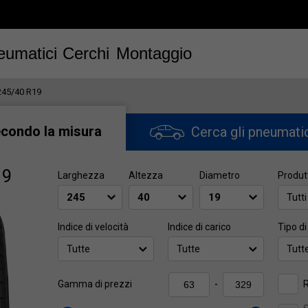
eumatici
Cerchi
Montaggio
245/40 R19
econdo la misura
Cerca gli pneumati
19
Larghezza
Altezza
Diametro
Produt
Tutti
Indice di velocità
Indice di carico
Tipo di
Tutte
Tutte
Tutt
R
Gamma di prezzi
-