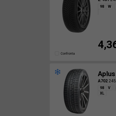
98
W
4,3
Confronta
Aplus
A702
245
98
V
XL