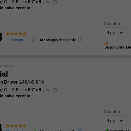
C
B
B 71dB
o salva cerchio
Quantità:
8
93 opinioni
Montaggio
disponibile
Disponibilità: M
ONOMICA
ial
on Driver
245/40 R19
C
B
B 71dB
o salva cerchio
Quantità:
4