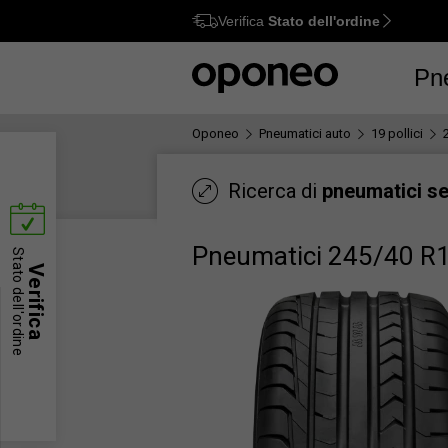
Verifica
Stato dell'ordine
Ctrl
M
Pn
Oponeo
Pneumatici auto
19 pollici
Ricerca di
pneumatici s
Pneumatici 245/40 R
Stato dell'ordine
Verifica