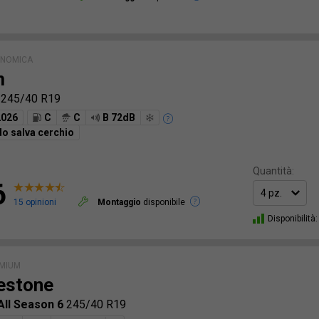
ONOMICA
m
6
245/40 R19
2026
C
C
B 72dB
o salva cerchio
Quantità:
6
15 opinioni
Montaggio
disponibile
Disponibilità:
EMIUM
estone
All Season 6
245/40 R19