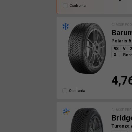
Confronta
CLASSE EC
Baru
Polaris 
98
V
XL
Bord
4,7
Confronta
CLASSE PR
Bridg
Turanza 