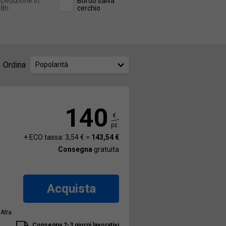
pedizione in
Bordo salva
48h
cerchio
Ordina
Popolarità
140
€
pz.
+ ECO tassa: 3,54 € =
143,54 €
Consegna
gratuita
Acquista
 Alta
Consegna 2-3 giorni lavorativi