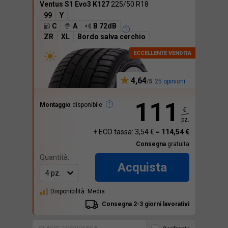
Ventus S1 Evo3 K127
225/50 R18
99
Y
C
A
B 72dB
ZR
XL
Bordo salva cerchio
4,64
25 opinioni
111
Montaggio
disponibile
€
pz.
+ ECO tassa: 3,54 € =
114,54 €
Consegna
gratuita
Quantità:
Acquista
Disponibilità: Media
Consegna 2-3 giorni lavorativi