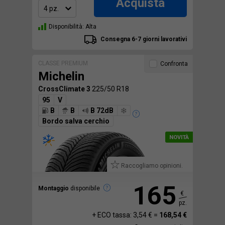
Acquista
Disponibilità: Alta
Consegna 6-7 giorni lavorativi
CLASSE PREMIUM
Confronta
Michelin
CrossClimate 3
225/50 R18
95
V
B
B
B 72dB
Bordo salva cerchio
Raccogliamo opinioni.
165
Montaggio
disponibile
€
pz.
+ ECO tassa: 3,54 € =
168,54 €