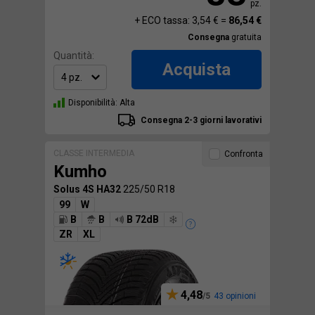
pz.
+ ECO tassa: 3,54 € =
86,54 €
Consegna
gratuita
Quantità:
Acquista
Disponibilità: Alta
Consegna 2-3 giorni lavorativi
CLASSE INTERMEDIA
Confronta
Kumho
Solus 4S HA32
225/50 R18
99
W
B
B
B 72dB
ZR
XL
4,48
43 opinioni