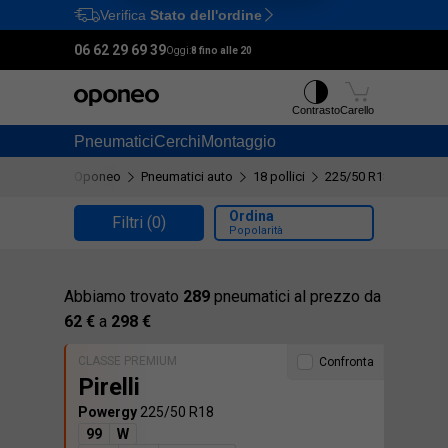
Verifica
Stato dell'ordine
Ctrl
M
06 62 29 69 39
Oggi:
8 fino alle 20
Contrasto
Carello
Pneumatici
Cerchi
Montaggio
Oponeo
Pneumatici auto
18 pollici
225/50 R18
Ordina
Filtri
(0)
Popolarità
Abbiamo trovato
289
pneumatici al prezzo da
62 €
a
298 €
CLASSE PREMIUM
Confronta
Pirelli
Powergy
225/50 R18
99
W