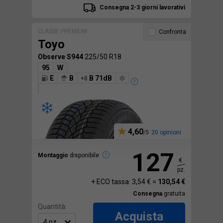
Consegna 2-3 giorni lavorativi
CLASSE PREMIUM
Confronta
Toyo
Observe S944
225/50 R18
95
W
E
B
B 71dB
4,60
20 opinioni
127
Montaggio
disponibile
€
pz.
+ ECO tassa: 3,54 € =
130,54 €
Consegna
gratuita
Quantità:
Acquista