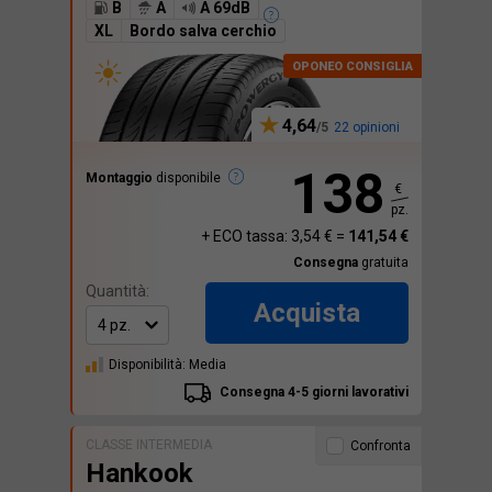
B
A
A 69dB
XL
Bordo salva cerchio
4,64
22 opinioni
138
Montaggio
disponibile
€
pz.
+ ECO tassa: 3,54 € =
141,54 €
Consegna
gratuita
Quantità:
Acquista
Disponibilità: Media
Consegna 4-5 giorni lavorativi
CLASSE INTERMEDIA
Confronta
Hankook