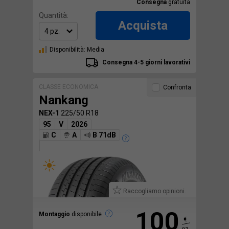
Consegna
gratuita
Quantità:
Acquista
Disponibilità: Media
Consegna 4-5 giorni lavorativi
CLASSE ECONOMICA
Confronta
Nankang
NEX-1
225/50 R18
95
V
2026
C
A
B 71dB
Raccogliamo opinioni.
100
Montaggio
disponibile
€
pz.