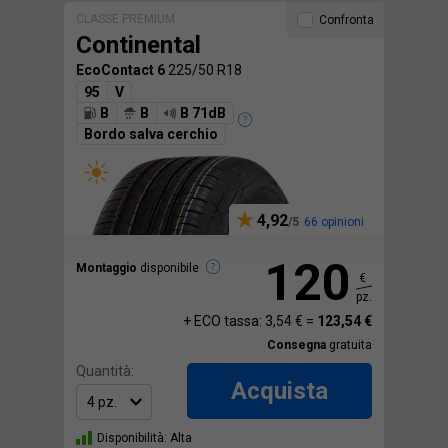
CLASSE PREMIUM
Confronta
Continental
EcoContact 6
225/50 R18
95
V
B
B
B 71dB
Bordo salva cerchio
4,92
66 opinioni
120
Montaggio
disponibile
€
pz.
+ ECO tassa: 3,54 € =
123,54 €
Consegna
gratuita
Quantità:
Acquista
Disponibilità: Alta