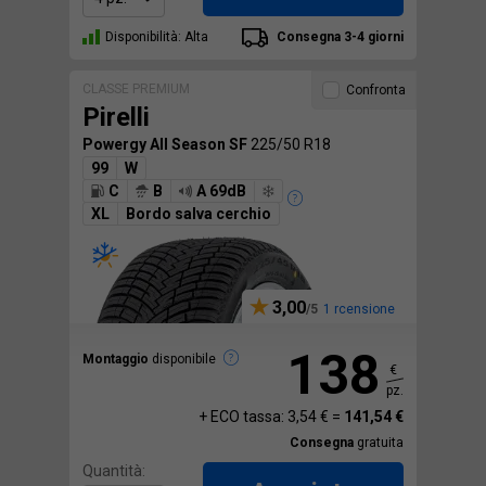
Disponibilità: Alta
Consegna 3-4 giorni
CLASSE PREMIUM
Confronta
Pirelli
Powergy All Season SF
225/50 R18
99
W
C
B
A 69dB
XL
Bordo salva cerchio
3,00
1 rcensione
138
Montaggio
disponibile
€
pz.
+ ECO tassa: 3,54 € =
141,54 €
Consegna
gratuita
Quantità: