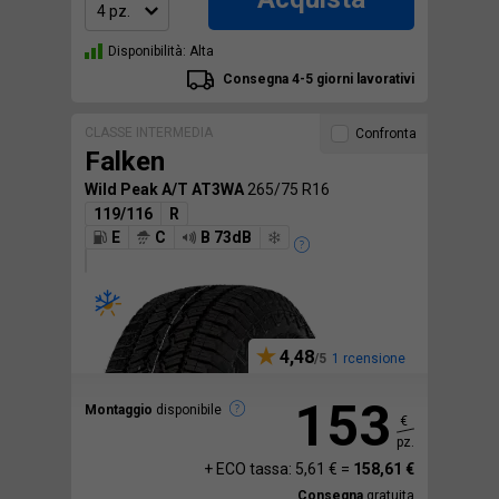
Disponibilità: Alta
Consegna 4-5 giorni lavorativi
CLASSE INTERMEDIA
Confronta
Falken
Wild Peak A/T AT3WA
265/75 R16
119/116
R
E
C
B 73dB
4,48
1 rcensione
153
Montaggio
disponibile
€
pz.
+ ECO tassa: 5,61 € =
158,61 €
Consegna
gratuita