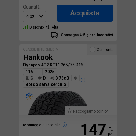
Quantità:
Acquista
Disponibilità: Alta
Consegna 4-5 giorni lavorativi
CLASSE INTERMEDIA
Confronta
Hankook
Dynapro AT2 RF11
265/75 R16
116
T
2025
C
D
B 73dB
Bordo salva cerchio
Raccogliamo opinioni.
147
Montaggio
disponibile
€
pz.