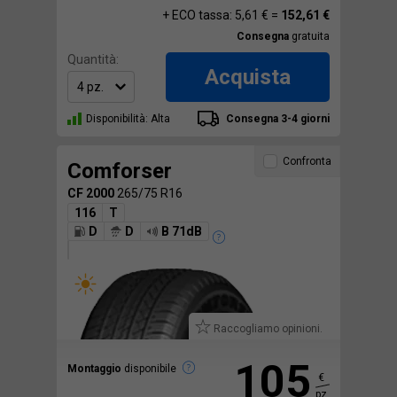
+ ECO tassa: 5,61 € =
152,61 €
Consegna
gratuita
Quantità:
Acquista
Disponibilità: Alta
Consegna 3-4 giorni
Confronta
Comforser
CF 2000
265/75 R16
116
T
D
D
B 71dB
Raccogliamo opinioni.
105
Montaggio
disponibile
€
pz.