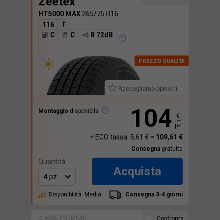
Zeetex
HT5000 MAX
265/75 R16
116
T
C
C
B 72dB
Raccogliamo opinioni.
104
Montaggio
disponibile
€
pz.
+ ECO tassa: 5,61 € =
109,61 €
Consegna
gratuita
Quantità:
Acquista
Disponibilità: Media
Consegna 3-4 giorni
CLASSE PREMIUM
Confronta