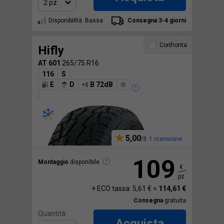
Disponibilità: Bassa
Consegna 3-4 giorni
Confronta
Hifly
AT 601
265/75 R16
116
S
E
D
B 72dB
5,00
1 rcensione
109
Montaggio
disponibile
€
pz.
+ ECO tassa: 5,61 € =
114,61 €
Consegna
gratuita
Quantità:
Acquista