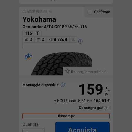
CLASSE PREMIUM
Confronta
Yokohama
Geolandar A/T4 G018
265/75 R16
116
T
D
D
B 73dB
Raccogliamo opinioni.
159
Montaggio
disponibile
€
pz.
+ ECO tassa: 5,61 € =
164,61 €
Consegna
gratuita
Ultime 2 pz.
Quantità:
Acquista