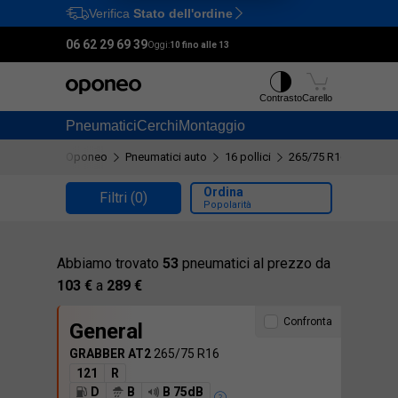
Verifica
Stato dell'ordine
Ctrl
M
06 62 29 69 39
Oggi:
10 fino alle 13
Contrasto
Carello
Pneumatici
Cerchi
Montaggio
Oponeo
Pneumatici auto
16 pollici
265/75 R16
Ordina
Filtri
(0)
Popolarità
Abbiamo trovato
53
pneumatici al prezzo da
103 €
a
289 €
Confronta
General
GRABBER AT2
265/75 R16
121
R
D
B
B 75dB