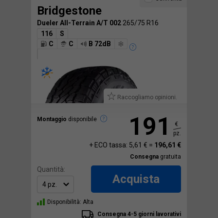
Bridgestone
Dueler All-Terrain A/T 002
265/75 R16
116
S
C
C
B 72dB
Raccogliamo opinioni.
191
Montaggio
disponibile
€
pz.
+ ECO tassa: 5,61 € =
196,61 €
Consegna
gratuita
Quantità:
Acquista
Disponibilità: Alta
Consegna 4-5 giorni lavorativi