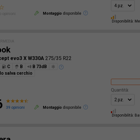
Montaggio
disponibile
 opinioni.
Disponibilità: M
ERMEDIA
ook
*cept evo3 X W330A
275/35 R22
C
B
B 73dB
o salva cerchio
Quantità:
6
39 opinioni
Montaggio
disponibile
Disponibilità: B
era