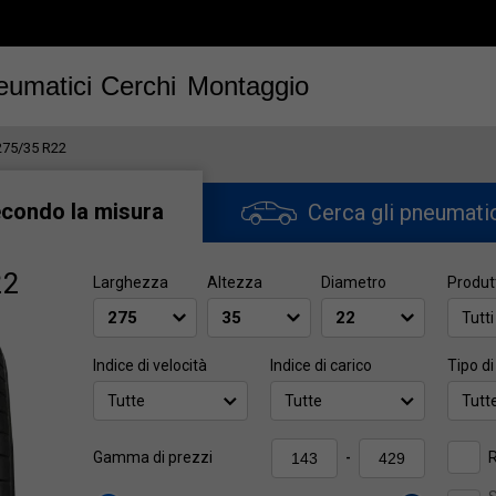
eumatici
Cerchi
Montaggio
275/35 R22
econdo la misura
Cerca gli pneumati
22
Larghezza
Altezza
Diametro
Produt
Tutti
Indice di velocità
Indice di carico
Tipo di
Tutte
Tutte
Tutt
R
Gamma di prezzi
-