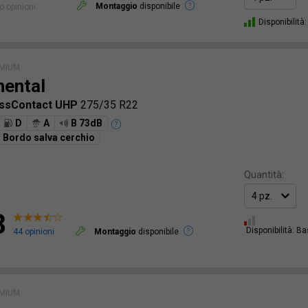
Montaggio
disponibile
 opinioni.
Disponibilità:
EMIUM
nental
ossContact UHP
275/35 R22
D
A
B 73dB
Bordo salva cerchio
Quantità:
8
Disponibilità: B
44 opinioni
Montaggio
disponibile
EMIUM