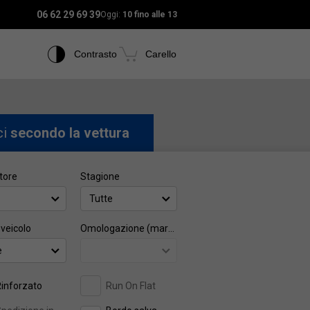
06 62 29 69 39
Oggi:
10 fino alle 13
Contrasto
Carello
ci
secondo la vettura
tore
Stagione
Tutte
 veicolo
Omologazione (marca)
e
inforzato
Run On Flat