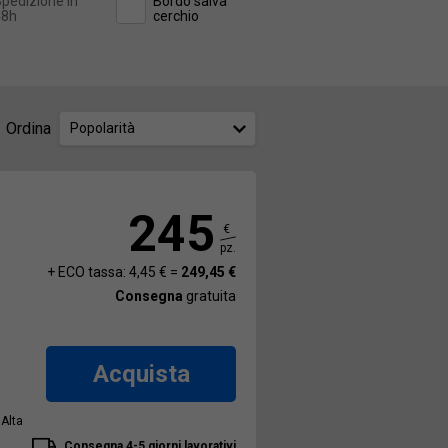
pedizione in
Bordo salva
48h
cerchio
Ordina
Popolarità
245
€
pz.
+ ECO tassa: 4,45 € =
249,45 €
Consegna
gratuita
Acquista
 Alta
Consegna 4-5 giorni lavorativi