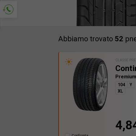
Richiedi contatto
Abbiamo trovato
52
pne
CLASSE PR
Conti
Premium
104
Y
XL
4,8
Confronta