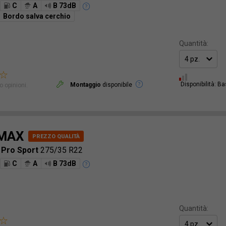
C
A
B 73dB
Bordo salva cerchio
Quantità:
Disponibilità: B
Montaggio
disponibile
 opinioni.
MAX
 Pro Sport
275/35 R22
C
A
B 73dB
Quantità: