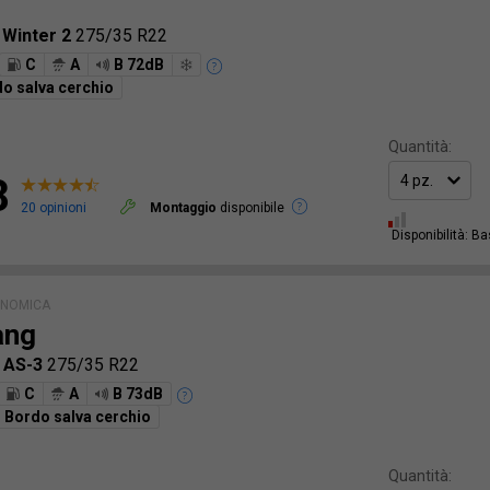
 Winter 2
275/35 R22
C
A
B 72dB
o salva cerchio
Quantità:
8
20 opinioni
Montaggio
disponibile
Disponibilità: B
ONOMICA
ang
 AS-3
275/35 R22
C
A
B 73dB
Bordo salva cerchio
Quantità: