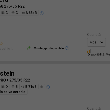
68
275/35 R22
C
C
A 68dB
Quantità:
Montaggio
disponibile
 opinioni.
Disponibilità: M
stein
 PRO+
275/35 R22
D
B
B 71dB
o salva cerchio
Quantità: