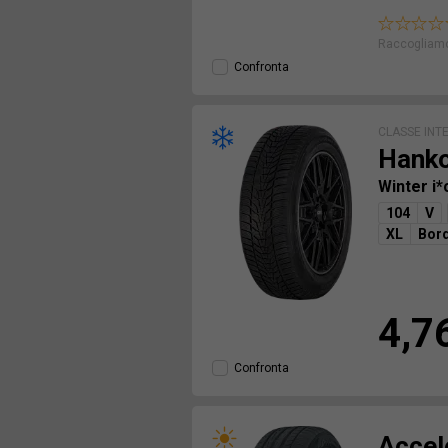
Raccogliamo
Confronta
CLASSE INT
Hank
Winter i
104
V
XL
Bord
4,7
Confronta
Accel