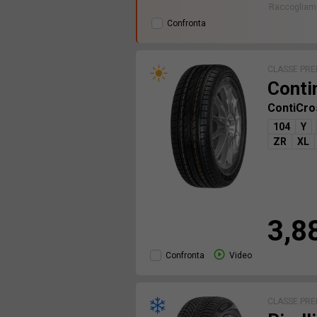
Raccogliamo
Confronta
CLASSE PR
Conti
ContiCr
104
Y
ZR
XL
3,8
Confronta
Video
CLASSE PR