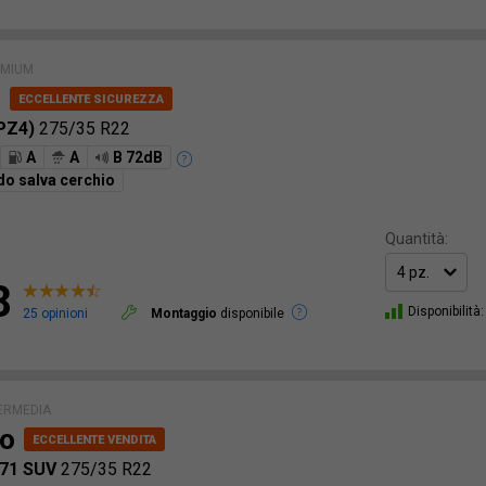
EMIUM
i
(PZ4)
275/35 R22
A
A
B 72dB
do salva cerchio
Quantità:
8
Disponibilità:
25 opinioni
Montaggio
disponibile
ERMEDIA
o
S71 SUV
275/35 R22