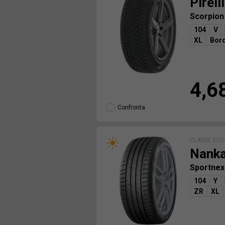
Pirelli
Scorpion
104
V
XL
Bord
4,6
Confronta
CLASSE EC
Nank
Sportnex
104
Y
ZR
XL