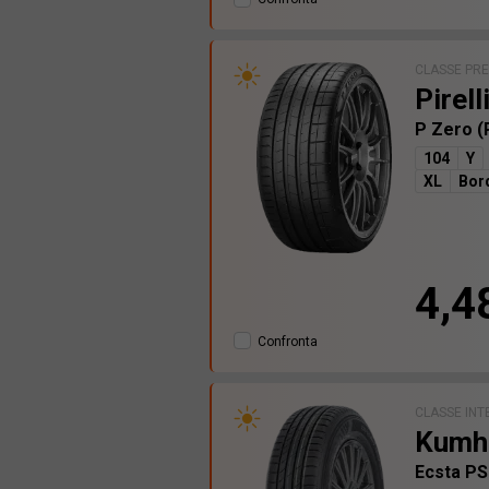
CLASSE PR
Pirell
P Zero 
104
Y
XL
Bor
4,4
Confronta
CLASSE INT
Kumh
Ecsta P