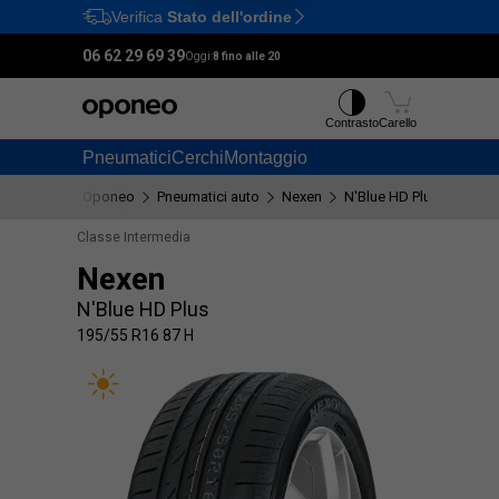
Verifica
Stato dell'ordine
Ctrl
M
06 62 29 69 39
Oggi:
8 fino alle 20
Contrasto
Carello
Pneumatici
Cerchi
Montaggio
Oponeo
Pneumatici auto
Nexen
N'Blue HD Plus
195/5
Classe Intermedia
Nexen
N'Blue HD Plus
195/55 R16 87 H