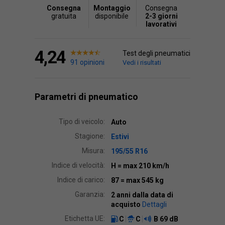
Consegna
Montaggio
Consegna
gratuita
disponibile
2-3 giorni
lavorativi
4,24
Test degli pneumatici
91 opinioni
Vedi i risultati
Parametri di pneumatico
Tipo di veicolo:
Auto
Stagione:
Estivi
Misura:
195/55 R16
Indice di velocità:
H
= max 210 km/h
Indice di carico:
87
= max 545 kg
Garanzia:
2 anni dalla data di
acquisto
Dettagli
Etichetta UE:
C
C
B
69 dB