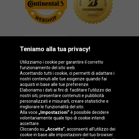
Teniamo alla tua privacy!
Utilizziamo i cookie per garantire il corretto
funzionamento del sito web.
Gruppo Oponeo
Accettando tutti i cookie, ci permetti di adattare i
nostri contenuti alle tue esigenze quando fai
acquisti in base alle tue preferenze.
Elaboriamo i dati ai fini di: facilitare l'utilizzo dei
nostri siti, presentare contenuti e pubblicità
Belgique
Česká
Deutschland
Éire
personalizzati e misurarli, creare statistiche e
republika
migliorare le funzionalità del sito.
Alla voce
„Impostazioni”
è possibile decidere
volontariamente quale tipo di cookie intendi
accettare.
España
France
Magyarország
Nederland
Cliccando su
„Accetto”
, acconsenti all'utilizzo dei
cookie in base alle impostazioni del tuo browser.