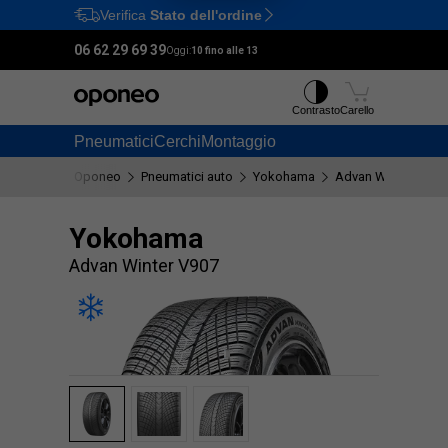
Verifica
Stato dell'ordine
Ctrl
M
06 62 29 69 39
Oggi:
10 fino alle 13
Contrasto
Carello
Pneumatici
Cerchi
Montaggio
Oponeo
Pneumatici auto
Yokohama
Advan Winter V907
Yokohama
Advan Winter V907