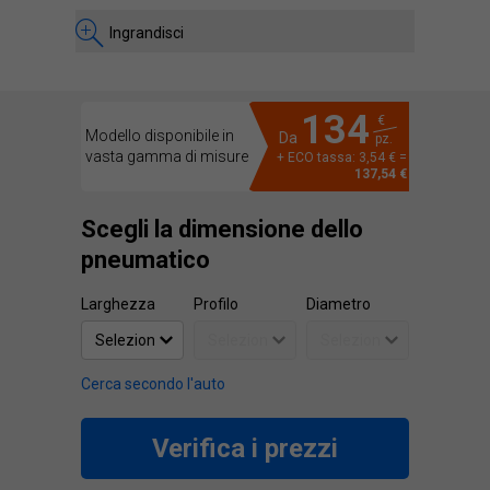
Ingrandisci
134
€
Modello disponibile in
Da
pz.
vasta gamma di misure
+ ECO tassa: 3,54 € =
137,54 €
Scegli la dimensione dello
pneumatico
Larghezza
Profilo
Diametro
Cerca secondo l'auto
Verifica i prezzi