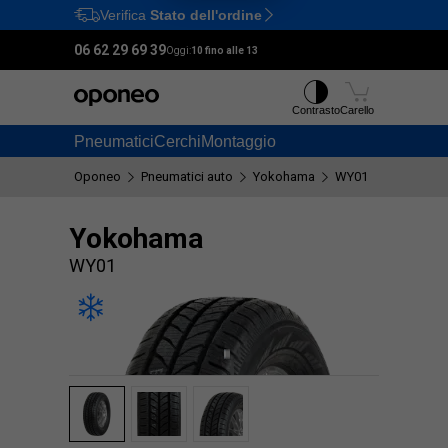
Verifica
Stato dell'ordine
Ctrl
M
06 62 29 69 39
Oggi:
10 fino alle 13
Contrasto
Carello
Pneumatici
Cerchi
Montaggio
Oponeo
Pneumatici auto
Yokohama
WY01
Yokohama
WY01