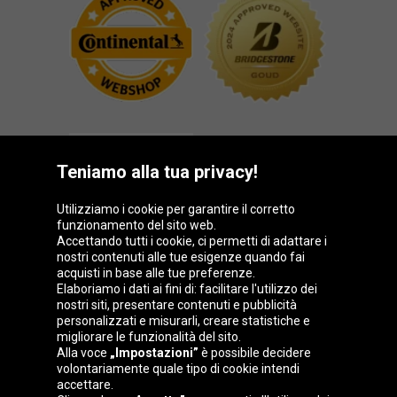
Teniamo alla tua privacy!
Utilizziamo i cookie per garantire il corretto
funzionamento del sito web.
Gruppo Oponeo
Accettando tutti i cookie, ci permetti di adattare i
nostri contenuti alle tue esigenze quando fai
acquisti in base alle tue preferenze.
Elaboriamo i dati ai fini di: facilitare l'utilizzo dei
nostri siti, presentare contenuti e pubblicità
Belgique
Česká
Deutschland
Éire
personalizzati e misurarli, creare statistiche e
republika
migliorare le funzionalità del sito.
Alla voce
„Impostazioni”
è possibile decidere
volontariamente quale tipo di cookie intendi
accettare.
España
France
Magyarország
Nederland