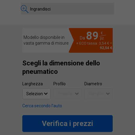
Ingrandisci
89
€
Modello disponibile in
Da
pz.
vasta gamma di misure
+ ECO tassa: 3,54 € =
92,54 €
Scegli la dimensione dello
pneumatico
Larghezza
Profilo
Diametro
Cerca secondo l'auto
Verifica i prezzi