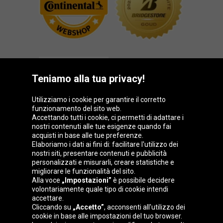
Teniamo alla tua privacy!
Utilizziamo i cookie per garantire il corretto
funzionamento del sito web.
Gruppo Oponeo
Accettando tutti i cookie, ci permetti di adattare i
nostri contenuti alle tue esigenze quando fai
acquisti in base alle tue preferenze.
Elaboriamo i dati ai fini di: facilitare l'utilizzo dei
nostri siti, presentare contenuti e pubblicità
Belgique
Česká
Deutschland
Éire
personalizzati e misurarli, creare statistiche e
republika
migliorare le funzionalità del sito.
Alla voce
„Impostazioni”
è possibile decidere
volontariamente quale tipo di cookie intendi
accettare.
España
France
Magyarország
Nederland
Cliccando su
„Accetto”
, acconsenti all'utilizzo dei
cookie in base alle impostazioni del tuo browser.