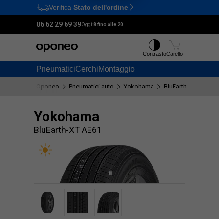
Verifica
Stato dell'ordine
Ctrl
M
06 62 29 69 39
Oggi:
8 fino alle 20
Contrasto
Carello
Pneumatici
Cerchi
Montaggio
Oponeo
Pneumatici auto
Yokohama
BluEarth-XT AE61
Yokohama
BluEarth-XT AE61