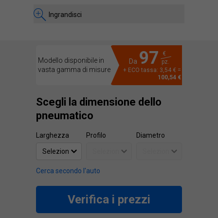
Ingrandisci
97
€
Modello disponibile in
Da
pz.
vasta gamma di misure
+ ECO tassa: 3,54 € =
100,54 €
Scegli la dimensione dello
pneumatico
Larghezza
Profilo
Diametro
Cerca secondo l'auto
Verifica i prezzi