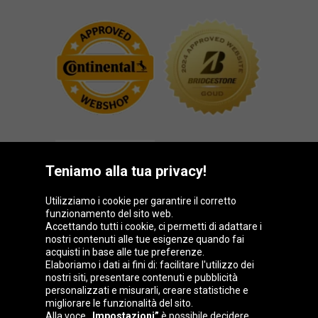
Teniamo alla tua privacy!
Utilizziamo i cookie per garantire il corretto
funzionamento del sito web.
Gruppo Oponeo
Accettando tutti i cookie, ci permetti di adattare i
nostri contenuti alle tue esigenze quando fai
acquisti in base alle tue preferenze.
Elaboriamo i dati ai fini di: facilitare l'utilizzo dei
nostri siti, presentare contenuti e pubblicità
Belgique
Česká
Deutschland
Éire
personalizzati e misurarli, creare statistiche e
republika
migliorare le funzionalità del sito.
Alla voce
„Impostazioni”
è possibile decidere