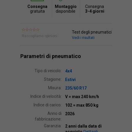
Consegna
Montaggio
Consegna
gratuita
disponibile
3-4 giorni
Test degli pneumatici
Raccogliamo opinioni.
Vedi i risultati
Parametri di pneumatico
Tipo di veicolo:
4x4
Stagione:
Estivi
Misura:
235/60 R17
Indice di velocità:
V
= max 240 km/h
Indice di carico:
102
= max 850 kg
Anno di
2026
fabbricazione:
Garanzia:
2 anni dalla data di
acquisto
Dettagli