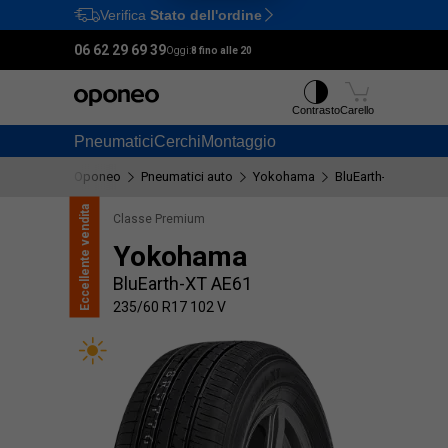
Verifica
Stato dell'ordine
Ctrl
M
06 62 29 69 39
Oggi:
8 fino alle 20
Contrasto
Carello
Pneumatici
Cerchi
Montaggio
Oponeo
Pneumatici auto
Yokohama
BluEarth-XT AE61
vendita
Classe Premium
Yokohama
Eccellente
BluEarth-XT AE61
235/60 R17 102 V