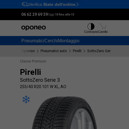
Verifica
Stato dell'ordine
Ctrl
M
06 62 29 69 39
Oggi:
10 fino alle 13
Contrasto
Carello
Pneumatici
Cerchi
Montaggio
Oponeo
Pneumatici auto
Pirelli
SottoZero Serie 3
255
Classe Premium
Pirelli
SottoZero Serie 3
255/40 R20 101 W XL, AO