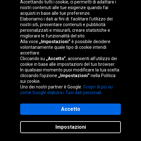
Gruppo Oponeo
Accettando tutti i cookie, ci permetti di adattare i
nostri contenuti alle tue esigenze quando fai
acquisti in base alle tue preferenze.
Elaboriamo i dati ai fini di: facilitare l'utilizzo dei
nostri siti, presentare contenuti e pubblicità
Belgique
Česká
Deutschland
Éire
personalizzati e misurarli, creare statistiche e
republika
migliorare le funzionalità del sito.
Alla voce
„Impostazioni”
è possibile decidere
volontariamente quale tipo di cookie intendi
accettare.
España
France
Magyarország
Nederland
Cliccando su
„Accetto”
, acconsenti all'utilizzo dei
cookie in base alle impostazioni del tuo browser.
In qualsiasi momento puoi modificare la tua scelta
cliccando l’opzione
„Impostazioni”
nella Politica
sui cookie.
Österreich
Polska
Slovenská
United
Uno dei nostri partner è Google.
Scopri di più su
republika
Kingdom
come Google elabora i Tuoi dati personali.
Accetto
Mappa del sito
Impostazioni