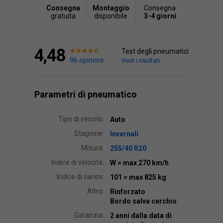
Consegna
Montaggio
Consegna
gratuita
disponibile
3-4 giorni
4,48
Test degli pneumatici
96 opinioni
Vedi i risultati
Parametri di pneumatico
Tipo di veicolo:
Auto
Stagione:
Invernali
Misura:
255/40 R20
Indice di velocità:
W
= max 270 km/h
Indice di carico:
101
= max 825 kg
Altro:
Rinforzato
Bordo salva cerchio
Garanzia:
2 anni dalla data di