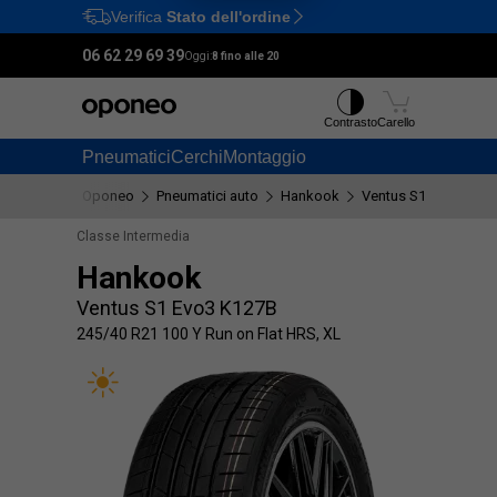
Verifica
Stato dell'ordine
Ctrl
M
06 62 29 69 39
Oggi:
8 fino alle 20
Contrasto
Carello
Pneumatici
Cerchi
Montaggio
Oponeo
Pneumatici auto
Hankook
Ventus S1 Evo3 K12
Classe Intermedia
Hankook
Ventus S1 Evo3 K127B
245/40 R21 100 Y Run on Flat HRS, XL