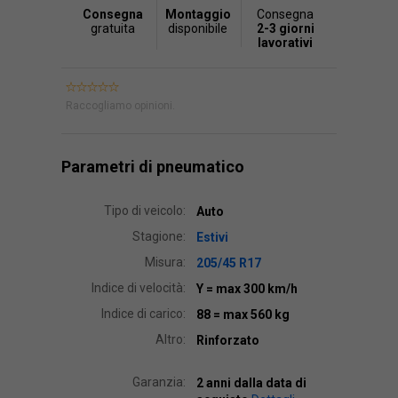
Consegna
Montaggio
Consegna
gratuita
disponibile
2-3 giorni
lavorativi
Raccogliamo opinioni.
Parametri di pneumatico
Tipo di veicolo:
Auto
Stagione:
Estivi
Misura:
205/45 R17
Indice di velocità:
Y
= max 300 km/h
Indice di carico:
88
= max 560 kg
Altro:
Rinforzato
Garanzia:
2 anni dalla data di