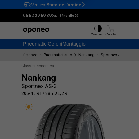
Verifica
Stato dell'ordine
Ctrl
M
06 62 29 69 39
Oggi:
8 fino alle 20
Contrasto
Carello
Pneumatici
Cerchi
Montaggio
Oponeo
Pneumatici auto
Nankang
Sportnex AS-3
205
Classe Economica
Nankang
Sportnex AS-3
205/45 R17 88 Y XL, ZR