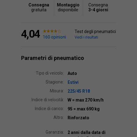
Consegna
Montaggio
Consegna
gratuita
disponibile
3-4 giorni
4,04
Test degli pneumatici
160 opinioni
Vedi i risultati
Parametri di pneumatico
Tipo di veicolo:
Auto
Stagione:
Estivi
Misura:
225/45 R18
Indice di velocità:
W
= max 270 km/h
Indice di carico:
95
= max 690 kg
Altro:
Rinforzato
Garanzia:
2 anni dalla data di