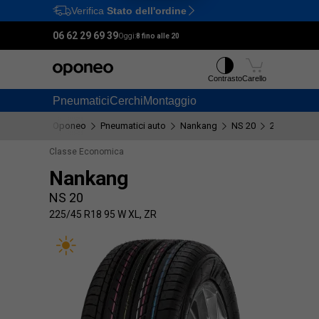
Verifica
Stato dell'ordine
Ctrl
M
06 62 29 69 39
Oggi:
8 fino alle 20
Contrasto
Carello
Pneumatici
Cerchi
Montaggio
Oponeo
Pneumatici auto
Nankang
NS 20
225/45 R18 
Classe Economica
Nankang
NS 20
225/45 R18 95 W XL, ZR