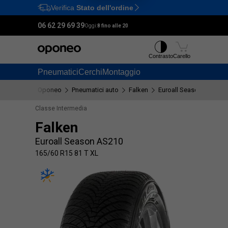
Verifica
Stato dell'ordine
Ctrl
M
06 62 29 69 39
Oggi:
8 fino alle 20
Contrasto
Carello
Pneumatici
Cerchi
Montaggio
Oponeo
Pneumatici auto
Falken
Euroall Season AS210
Classe Intermedia
Falken
Euroall Season AS210
165/60 R15 81 T XL