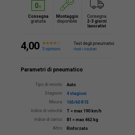
Consegna
Montaggio
Consegna
gratuita
disponibile
2-3 giorni
lavorativi
4,00
Test degli pneumatici
3 opinioni
Vedi i risultati
Parametri di pneumatico
Tipo di veicolo:
Auto
Stagione:
4 stagioni
Misura:
165/60 R15
Indice di velocità:
T
= max 190 km/h
Indice di carico:
81
= max 462 kg
Altro:
Rinforzato