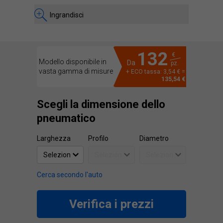
Ingrandisci
132
€
Modello disponibile in
Da
pz.
vasta gamma di misure
+ ECO tassa: 3,54 € =
135,54 €
Scegli la dimensione dello
pneumatico
Larghezza
Profilo
Diametro
Cerca secondo l'auto
Verifica i prezzi