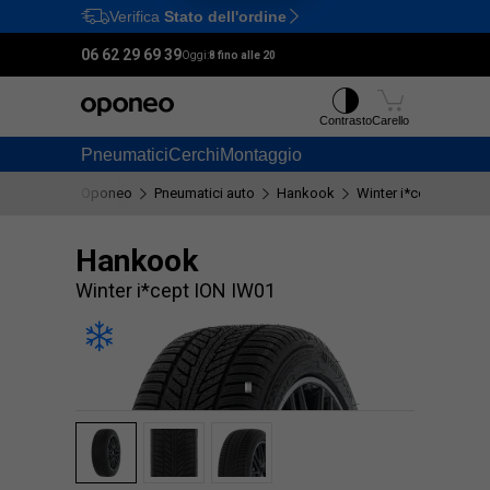
Verifica
Stato dell'ordine
Ctrl
M
06 62 29 69 39
Oggi:
8 fino alle 20
Contrasto
Carello
Pneumatici
Cerchi
Montaggio
Oponeo
Pneumatici auto
Hankook
Winter i*cept ION IW
Hankook
Winter i*cept ION IW01