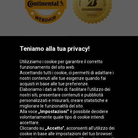
Teniamo alla tua privacy!
Utilizziamo i cookie per garantire il corretto
funzionamento del sito web.
Gruppo Oponeo
Accettando tutti i cookie, ci permetti di adattare i
nostri contenuti alle tue esigenze quando fai
acquisti in base alle tue preferenze.
Elaboriamo i dati ai fini di: facilitare l'utilizzo dei
nostri siti, presentare contenuti e pubblicità
Belgique
Česká
Deutschland
Éire
personalizzati e misurarli, creare statistiche e
republika
migliorare le funzionalità del sito.
Alla voce
„Impostazioni”
è possibile decidere
volontariamente quale tipo di cookie intendi
accettare.
España
France
Magyarország
Nederland
Cliccando su
„Accetto”
, acconsenti all'utilizzo dei
cookie in base alle impostazioni del tuo browser.