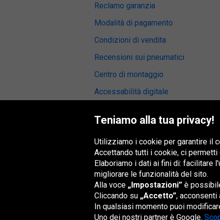
Reclamo garanzia
Modalità di pagamento
Condizioni di vendita
Recensioni sui pneumatici
Centro di montaggio
Accessabilità digitale
Teniamo alla tua privacy!
Utilizziamo i cookie per garantire il
Gruppo Oponeo
Accettando tutti i cookie, ci permetti
Elaboriamo i dati ai fini di: facilitare
migliorare le funzionalità del sito.
Alla voce
„Impostazioni”
è possibile
Belgique
Česká
Deutschland
Éire
republika
Cliccando su
„Accetto”
, acconsenti 
In qualsiasi momento puoi modificare
Uno dei nostri partner è Google.
Scop