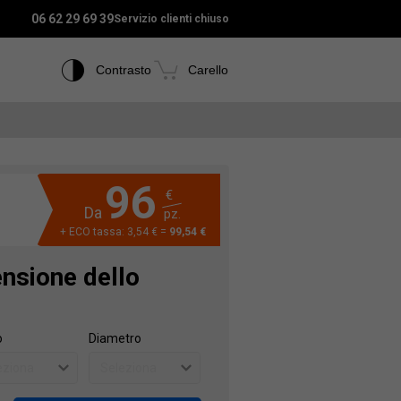
06 62 29 69 39
Servizio clienti chiuso
Contrasto
Carello
96
€
Da
pz.
+ ECO tassa: 3,54 € =
99,54 €
ensione dello
o
Diametro