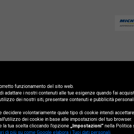
 corretto funzionamento del sito web.
 di adattare i nostri contenuti alle tue esigenze quando fai acquis
 l'utilizzo dei nostri siti, presentare contenuti e pubblicità persona
 decidere volontariamente quale tipo di cookie intendi accettare
España
France
Magyarország
Nederland
Österreich
Polska
Slovenská
U
republika
K
all'utilizzo dei cookie in base alle impostazioni del tuo browser.
 la tua scelta cliccando l’opzione
„Impostazioni”
nella Politica 
ri di più su come Google elabora i Tuoi dati personali.