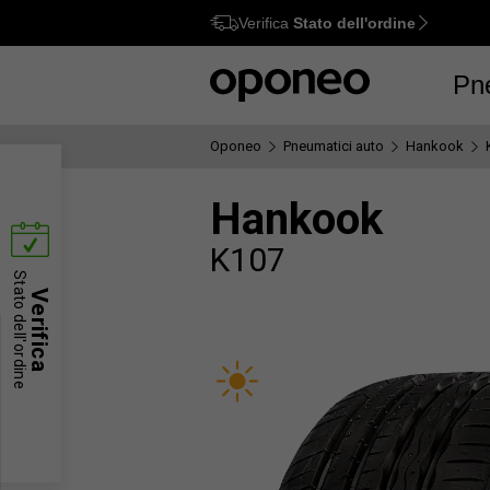
Verifica
Stato dell'ordine
Ctrl
M
Pn
Oponeo
Pneumatici auto
Hankook
Hankook
K107
Stato dell'ordine
Verifica