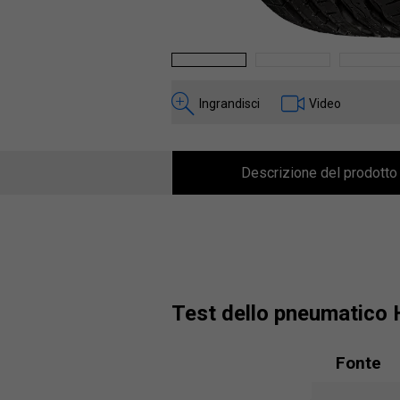
1
2
3
Ingrandisci
Video
Descrizione del prodotto
test dello pneumatico
Fonte