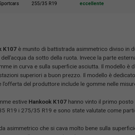
Sportcars
255/35 R19
eccellente
k K107
è munito di battistrada asimmetrico diviso in due
 dell’acqua da sotto della ruota. Invece la parte estern
 in curva e sulla superficie asciutta. Il modello è d
tazioni superiori a buon prezzo. Il modello è dedicato 
l’offerta del produttore include le gomme nelle misure
omme estive
Hankook K107
hanno vinto il primo posto n
35 R19 i 275/35 R19 e sono state valutate come parti
ada asimmetrico che si cava molto bene sulla superfici