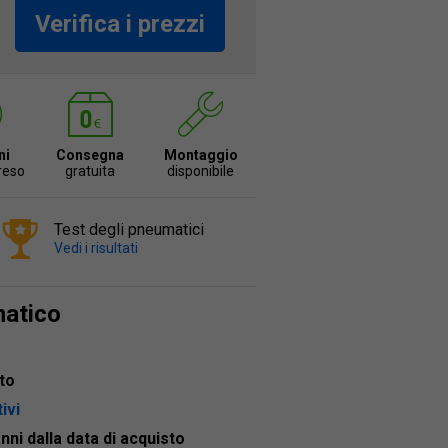
Verifica i prezzi
ni
Consegna
Montaggio
 reso
gratuita
disponibile
Test degli pneumatici
Vedi i risultati
matico
to
ivi
anni dalla data di acquisto