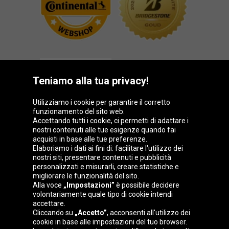
Teniamo alla tua privacy!
Utilizziamo i cookie per garantire il corretto
funzionamento del sito web.
Gruppo Oponeo
Accettando tutti i cookie, ci permetti di adattare i
nostri contenuti alle tue esigenze quando fai
acquisti in base alle tue preferenze.
Elaboriamo i dati ai fini di: facilitare l'utilizzo dei
nostri siti, presentare contenuti e pubblicità
Belgique
Česká
Deutschland
Éire
personalizzati e misurarli, creare statistiche e
republika
migliorare le funzionalità del sito.
Alla voce
„Impostazioni”
è possibile decidere
volontariamente quale tipo di cookie intendi
accettare.
España
France
Magyarország
Nederland
Cliccando su
„Accetto”
, acconsenti all'utilizzo dei
cookie in base alle impostazioni del tuo browser.