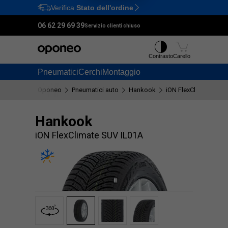
Verifica
Stato dell'ordine
Ctrl
M
06 62 29 69 39
Servizio clienti chiuso
Contrasto
Carello
Pneumatici
Cerchi
Montaggio
Oponeo
Pneumatici auto
Hankook
iON FlexClimate SUV
Hankook
iON FlexClimate SUV IL01A