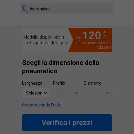
Ingrandisci
120
€
Modello disponibile in
Da
pz.
vasta gamma di misure
+ ECO tassa: 3,54 € =
123,54 €
Scegli la dimensione dello
pneumatico
Larghezza
Profilo
Diametro
Cerca secondo l'auto
Verifica i prezzi