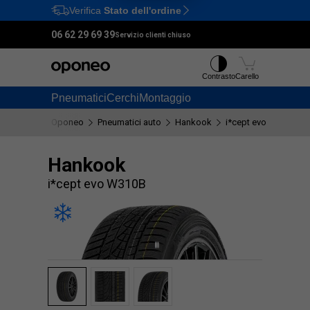
Verifica
Stato dell'ordine
Ctrl
M
06 62 29 69 39
Servizio clienti chiuso
Contrasto
Carello
Pneumatici
Cerchi
Montaggio
Oponeo
Pneumatici auto
Hankook
i*cept evo W310B
Hankook
i*cept evo W310B