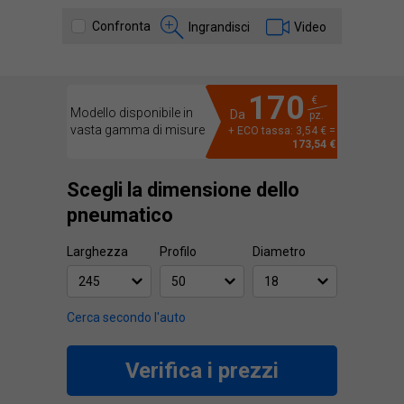
Confronta
Ingrandisci
Video
170
€
Modello disponibile in
Da
pz.
vasta gamma di misure
+ ECO tassa: 3,54 € =
173,54 €
Scegli la dimensione dello
pneumatico
Larghezza
Profilo
Diametro
Cerca secondo l'auto
Verifica i prezzi