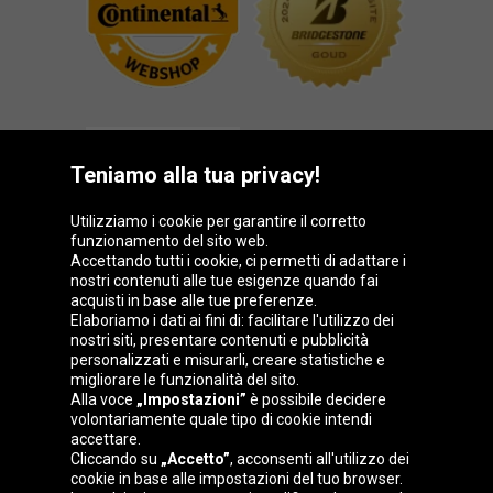
Teniamo alla tua privacy!
Utilizziamo i cookie per garantire il corretto
funzionamento del sito web.
Gruppo Oponeo
Accettando tutti i cookie, ci permetti di adattare i
nostri contenuti alle tue esigenze quando fai
acquisti in base alle tue preferenze.
Elaboriamo i dati ai fini di: facilitare l'utilizzo dei
nostri siti, presentare contenuti e pubblicità
Belgique
Česká
Deutschland
Éire
personalizzati e misurarli, creare statistiche e
republika
migliorare le funzionalità del sito.
Alla voce
„Impostazioni”
è possibile decidere
volontariamente quale tipo di cookie intendi
accettare.
España
France
Magyarország
Nederland
Cliccando su
„Accetto”
, acconsenti all'utilizzo dei
cookie in base alle impostazioni del tuo browser.