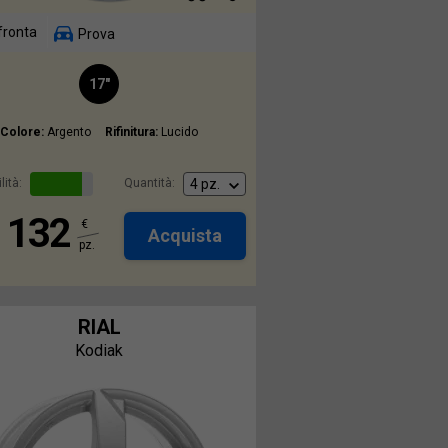
fronta
Prova
17"
Colore:
Argento
Rifinitura:
Lucido
lità:
Quantità:
132
€
Acquista
pz.
RIAL
Kodiak