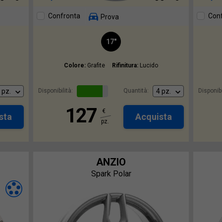
Confronta
Con
Prova
17"
Colore:
Grafite
Rifinitura:
Lucido
Disponibilità:
Quantità:
Disponibi
127
€
sta
Acquista
pz.
ANZIO
Spark Polar