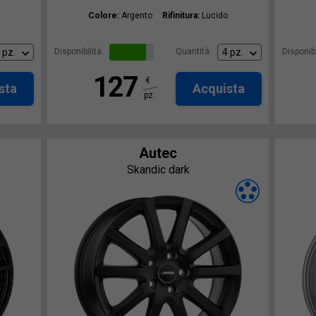
Colore:
Argento
Rifinitura:
Lucido
Disponibilità:
Quantità:
Disponibi
127
€
sta
Acquista
pz.
Autec
Skandic dark