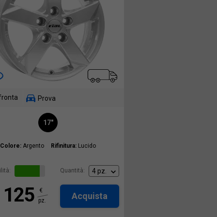
fronta
Prova
17"
Colore:
Argento
Rifinitura:
Lucido
lità:
Quantità:
125
€
Acquista
pz.