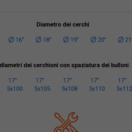
Diametro dei cerchi
16"
18"
19"
20"
21
 diametri dei cerchioni con spaziatura dei bulloni
17”
17”
17”
17”
17”
5x100
5x105
5x108
5x110
5x11