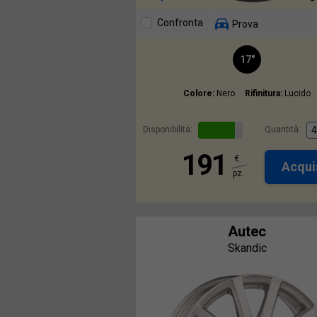
Confronta
Prova
17"
Colore:
Nero
Rifinitura:
Lucido
Disponibilità:
Quantità:
191
€
Acqui
pz.
Autec
Skandic