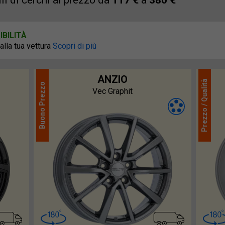
i di cerchi al prezzo da
117 €
a
380 €
BILITÀ
 alla tua vettura
Scopri di più
ANZIO
Qualità
Prezzo
Vec Graphit
Prezzo /
Buono