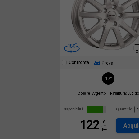
Confronta
Prova
17"
Colore:
Argento
Rifinitura:
Lucido
Disponibilità:
Quantità:
122
€
Acqui
pz.