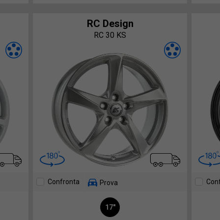
RC Design
RC 30 KS
Confronta
Con
Prova
17"