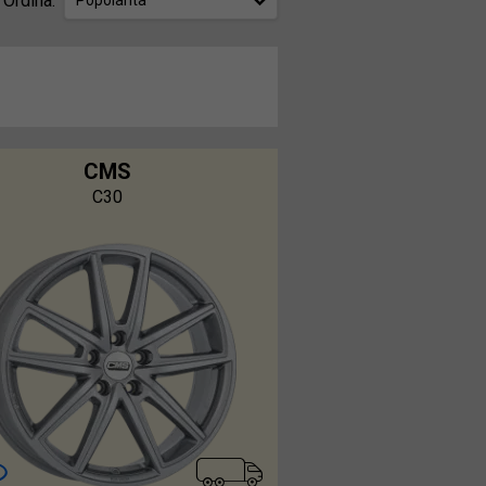
Ordina:
Popolarità
CMS
C30