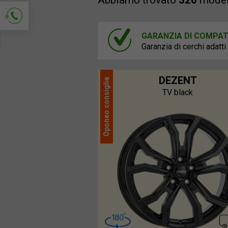
Abbiamo trovato
326
modell
GARANZIA DI COMPATI
Richiedi contatto
Garanzia di cerchi adatti
DEZENT
consiglia
TV black
Oponeo