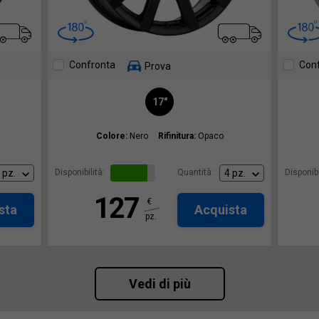
Confronta
Con
Prova
17"
Colore:
Nero
Rifinitura:
Opaco
Disponibilità:
Quantità:
Disponibi
127
€
sta
Acquista
pz.
Vedi di più