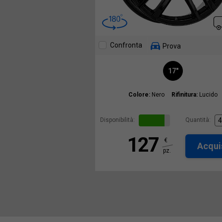
Confronta
Prova
17"
Colore:
Nero
Rifinitura:
Lucido
Disponibilità:
Quantità:
127
€
Acqui
pz.