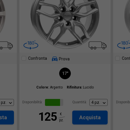
Confronta
Con
Prova
17"
Colore:
Argento
Rifinitura:
Lucido
Disponibilità:
Quantità:
Disponibi
125
€
sta
Acquista
pz.