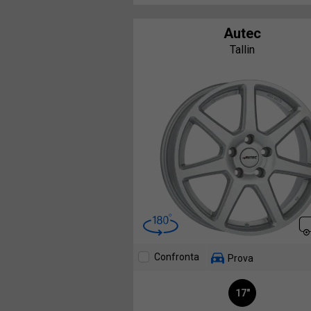
Autec
Tallin
Confronta
Prova
17"