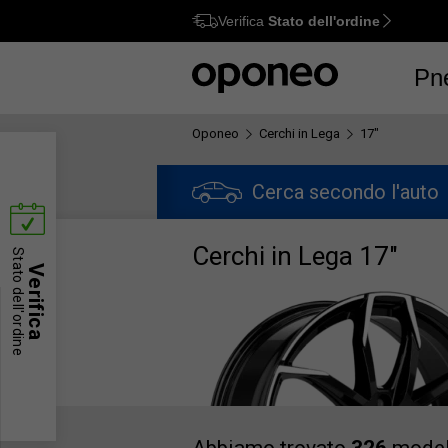
Verifica
Stato dell'ordine
Ctrl
M
Pn
Oponeo
Cerchi in Lega
17"
Cerca secondo l'auto
Cerchi in Lega 17"
Stato dell'ordine
Verifica