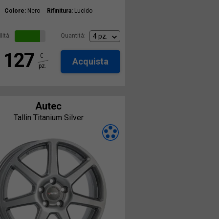
Colore:
Nero
Rifinitura:
Lucido
lità:
Quantità:
127
€
Acquista
pz.
Autec
Tallin Titanium Silver