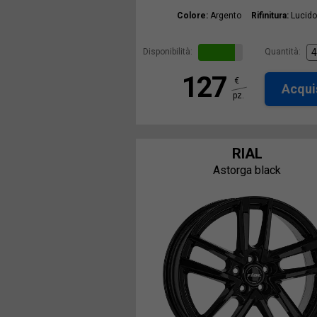
Colore:
Argento
Rifinitura:
Lucido
Disponibilità:
Quantità:
127
€
Acqui
pz.
RIAL
Astorga black