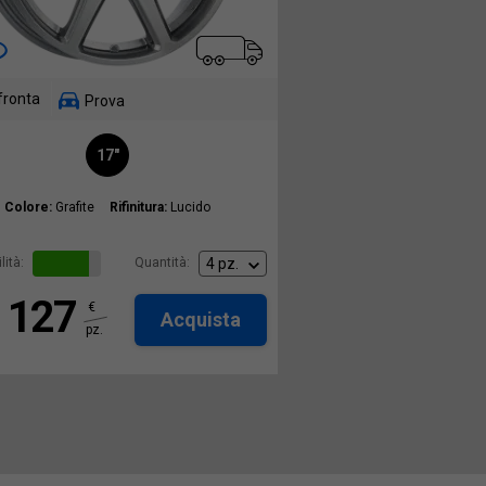
fronta
Prova
17"
Colore:
Grafite
Rifinitura:
Lucido
lità:
Quantità:
127
€
Acquista
pz.