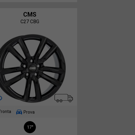
CMS
C27 CBG
fronta
Prova
17"