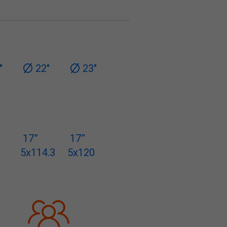
"
22"
23"
17”
17”
2
5x114.3
5x120