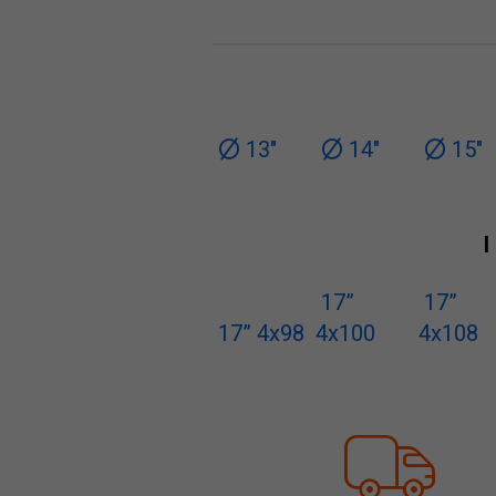
13"
14"
15"
I
17”
17”
17” 4x98
4x100
4x108