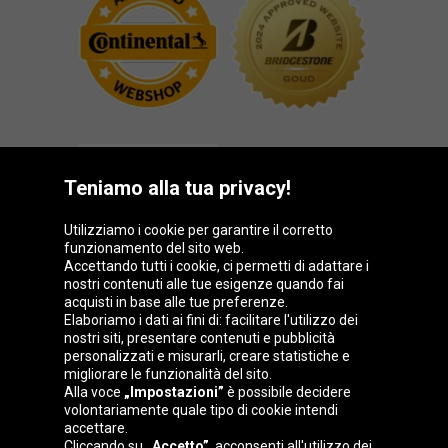
Teniamo alla tua privacy!
Utilizziamo i cookie per garantire il corretto
funzionamento del sito web.
Gruppo Oponeo
Accettando tutti i cookie, ci permetti di adattare i
nostri contenuti alle tue esigenze quando fai
acquisti in base alle tue preferenze.
Elaboriamo i dati ai fini di: facilitare l'utilizzo dei
nostri siti, presentare contenuti e pubblicità
Belgique
Česká
Deutschland
Éire
personalizzati e misurarli, creare statistiche e
republika
migliorare le funzionalità del sito.
Alla voce
„Impostazioni”
è possibile decidere
volontariamente quale tipo di cookie intendi
accettare.
España
France
Magyarország
Nederland
Cliccando su
„Accetto”
, acconsenti all'utilizzo dei