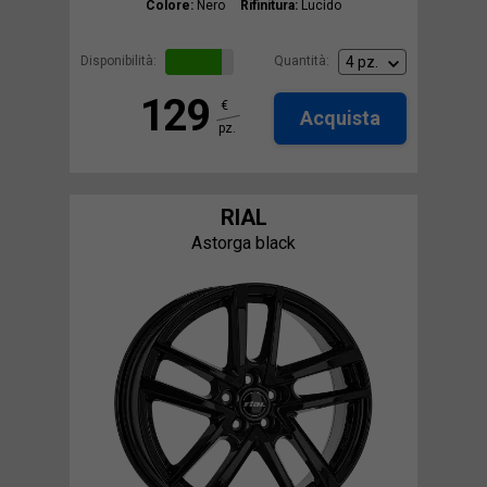
Colore:
Nero
Rifinitura:
Lucido
Disponibilità:
Quantità:
129
€
Acquista
pz.
RIAL
Astorga black