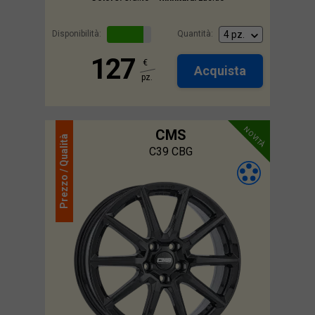
Disponibilità:
Quantità:
127
€
Acquista
pz.
NOVITÀ
CMS
Qualità
C39 CBG
Prezzo /