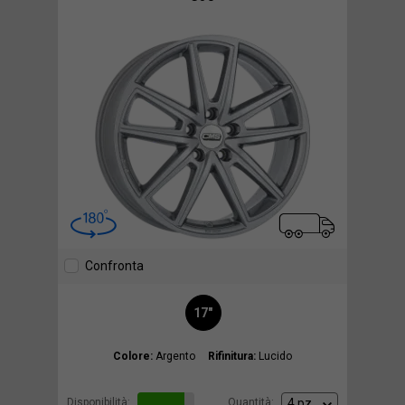
Confronta
17"
Colore:
Argento
Rifinitura:
Lucido
Disponibilità:
Quantità: