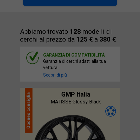
Abbiamo trovato
128
modelli di
cerchi al prezzo da
125 €
a
380 €
GARANZIA DI COMPATIBILITÀ
Garanzia di cerchi adatti alla tua
vettura
Scopri di più
GMP Italia
consiglia
MATISSE Glossy Black
Oponeo