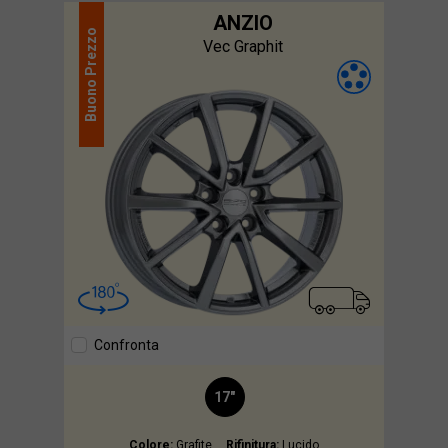
ANZIO
Prezzo
Vec Graphit
Buono
Confronta
17"
Colore:
Grafite
Rifinitura:
Lucido