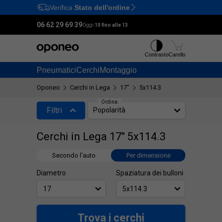
Verifica
Stato dell'ordine
Ctrl
M
06 62 29 69 39
Oggi:
10 fino alle 13
Contrasto
Carello
Pneumatici
Cerchi
Montaggio
Oponeo
Cerchi in Lega
17"
5x114.3
Ordina:
Filtri
Popolarità
Cerchi in Lega 17" 5x114.3
Secondo l'auto
Per dimensione
Diametro
Spaziatura dei bulloni
Trova i cerchi