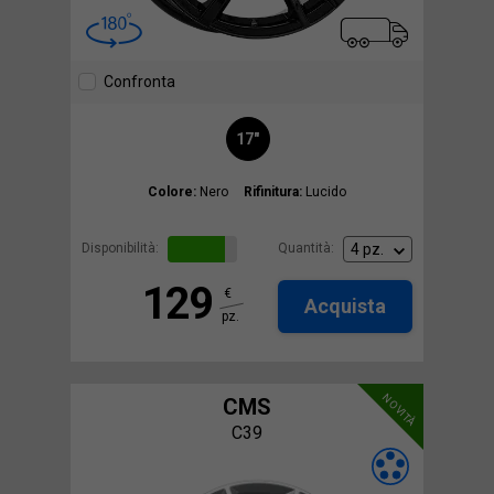
Confronta
17"
Colore:
Nero
Rifinitura:
Lucido
Disponibilità:
Quantità:
129
€
Acquista
pz.
NOVITÀ
CMS
C39