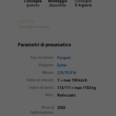
Consegna
Montaggio
Consegna
gratuita
disponibile
3-4 giorni
Raccogliamo opinioni.
Parametri di pneumatico
Tipo di veicolo:
Furgoni
Stagione:
Estivi
Misura:
215/75 R16
Indice di velocità:
T
= max 190 km/h
Indice di carico:
113/111
= max 1150 kg
Altro:
Rinforzato
Anno di
2025
fabbricazione: