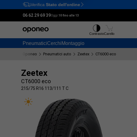
Verifica
Stato dell'ordine
Ctrl
M
06 62 29 69 39
Oggi:
10 fino alle 13
Contrasto
Carello
Pneumatici
Cerchi
Montaggio
Oponeo
Pneumatici auto
Zeetex
CT6000 eco
215/75 
Zeetex
CT6000 eco
215/75 R16 113/111 T C