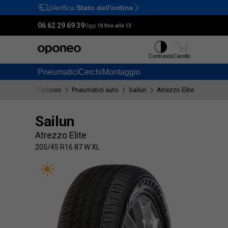
Verifica
Stato dell'ordine
Ctrl
M
06 62 29 69 39
Oggi:
10 fino alle 13
Contrasto
Carello
Pneumatici
Cerchi
Montaggio
Oponeo
Pneumatici auto
Sailun
Atrezzo Elite
205/45 
Sailun
Atrezzo Elite
205/45 R16 87 W XL