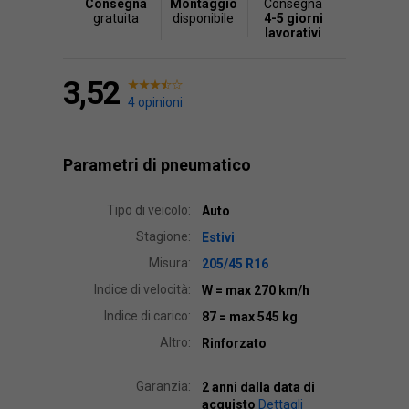
Consegna
Montaggio
Consegna
gratuita
disponibile
4-5 giorni
lavorativi
3,52
4 opinioni
Parametri di pneumatico
Tipo di veicolo:
Auto
Stagione:
Estivi
Misura:
205/45 R16
Indice di velocità:
W
= max 270 km/h
Indice di carico:
87
= max 545 kg
Altro:
Rinforzato
Garanzia:
2 anni dalla data di
acquisto
Dettagli