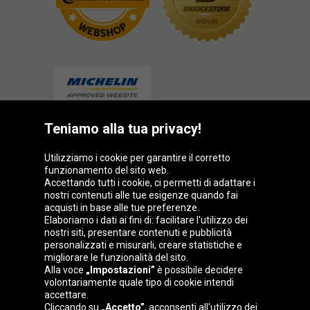
Teniamo alla tua privacy!
Gruppo Oponeo
Utilizziamo i cookie per garantire il corretto
funzionamento del sito web.
Accettando tutti i cookie, ci permetti di adattare i
nostri contenuti alle tue esigenze quando fai
acquisti in base alle tue preferenze.
Belgique
Česká
Deutschland
Éire
Elaboriamo i dati ai fini di: facilitare l'utilizzo dei
republika
nostri siti, presentare contenuti e pubblicità
personalizzati e misurarli, creare statistiche e
migliorare le funzionalità del sito.
Alla voce
„Impostazioni”
è possibile decidere
España
France
Magyarország
Nederland
volontariamente quale tipo di cookie intendi
accettare.
Cliccando su
„Accetto”
, acconsenti all'utilizzo dei