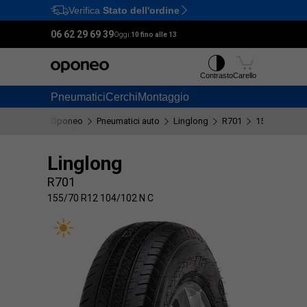
Verifica
Stato dell'ordine
Ctrl
M
06 62 29 69 39
Oggi:
10 fino alle 13
Contrasto
Carello
Pneumatici
Cerchi
Montaggio
Oponeo
Pneumatici auto
Linglong
R701
155/70 R12 
Linglong
R701
155/70 R12 104/102 N C