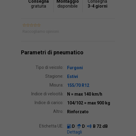
Consegna
Montaggio
Consegna
gratuita
disponibile
3-4 giorni
Raccogliamo opinioni.
Parametri di pneumatico
Tipo di veicolo:
Furgoni
Stagione:
Estivi
Misura:
155/70 R12
Indice di velocità:
N
= max 140 km/h
Indice di carico:
104/102
= max 900 kg
Altro:
Rinforzato
Etichetta UE:
D
D
B
72 dB
Dettagli