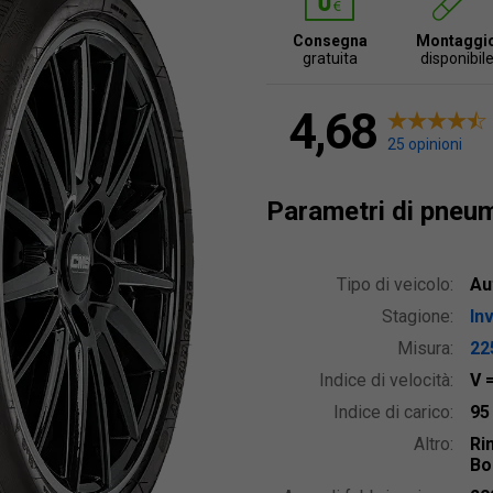
Consegna
Montaggi
gratuita
disponibil
4,68
25 opinioni
Parametri di pneu
Tipo di veicolo:
Au
Stagione:
In
Misura:
22
Indice di velocità:
V
Indice di carico:
9
Altro:
Ri
Bo