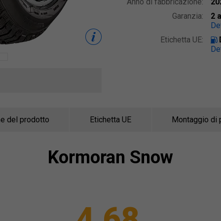
Anno di fabbricazione:
20
Garanzia:
2 
Det
Etichetta UE:
Det
e del prodotto
Etichetta UE
Montaggio di 
Kormoran
Snow
4,68