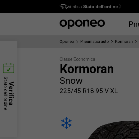
Verifica
Stato dell'ordine
Ctrl
M
Pn
Oponeo
Pneumatici auto
Kormoran
Classe Economica
Kormoran
Snow
Stato dell'ordine
Verifica
225/45 R18 95 V XL