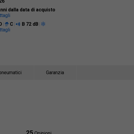
26
anni dalla data di acquisto
tagli
D
C
B
72 dB
tagli
pneumatici
Garanzia
25
Opinioni