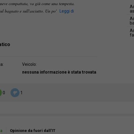
 neve compattata, va giù come una tempesta.
Ad
ul bagnato e sull'asciutto. Un po'
Leggi di
as
Ad
b
Ad
f
atico
da:
Veicolo:
nessuna informazione è stata trovata
0
1
ta
Opinione da fuori dall'IT