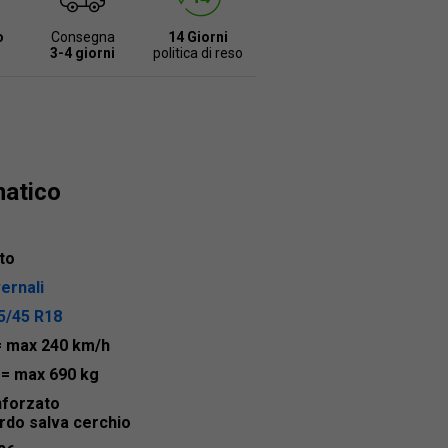
o
Consegna
14 Giorni
e
3-4 giorni
politica di reso
matico
to
vernali
5/45 R18
= max 240 km/h
5
= max 690 kg
nforzato
rdo salva cerchio