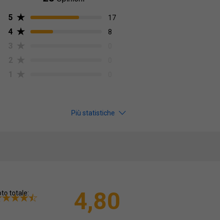
5
17
4
8
3
0
2
0
1
0
Più statistiche
4,80
to totale: