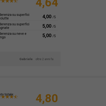
4,64
erenza su superfici
4,00
/5
ciutte
erenza su superfici
5,00
/5
agnate
erenza su neve e
5,00
/5
ango
Gabriele
oltre 2 anni fa
4,80
to totale: