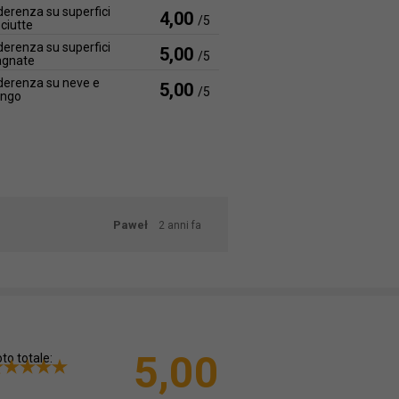
erenza su superfici
4,00
/5
ciutte
erenza su superfici
5,00
/5
agnate
erenza su neve e
5,00
/5
ango
Paweł
2 anni fa
5,00
to totale: