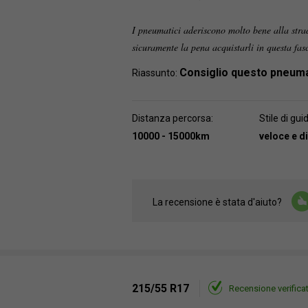
I pneumatici aderiscono molto bene alla strad
sicuramente la pena acquistarli in questa fas
Consiglio questo pneum
Riassunto:
Distanza percorsa:
Stile di gui
10000 - 15000km
veloce e 
La recensione è stata d'aiuto?
215/55 R17
Recensione verifica