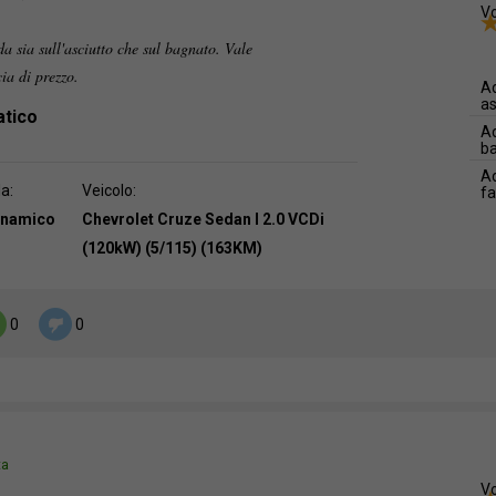
Vo
a sia sull'asciutto che sul bagnato. Vale
cia di prezzo.
Ad
as
atico
Ad
b
Ad
da:
Veicolo:
f
dinamico
Chevrolet Cruze Sedan I 2.0 VCDi
(120kW) (5/115) (163KM)
0
0
ta
Vo