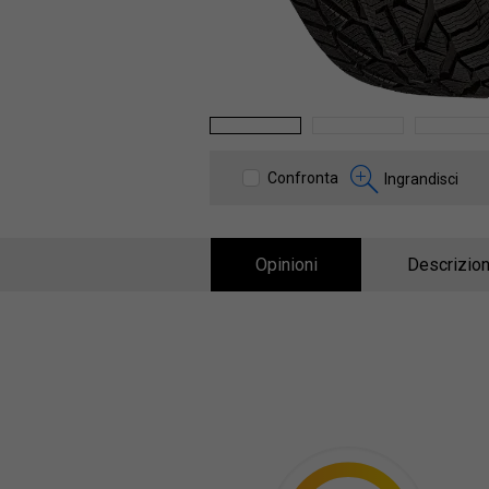
1
2
3
Confronta
Ingrandisci
Opinioni
Descrizion