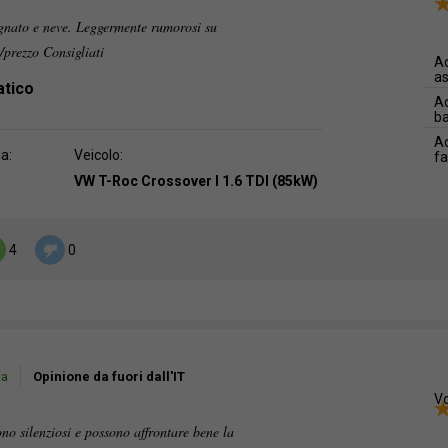
gnato e neve. Leggermente rumorosi su
/prezzo Consigliati
Ad
as
atico
Ad
b
Ad
da:
Veicolo:
f
VW T-Roc Crossover I 1.6 TDI (85kW)
4
0
ta
Opinione da fuori dall'IT
Vo
no silenziosi e possono affrontare bene la