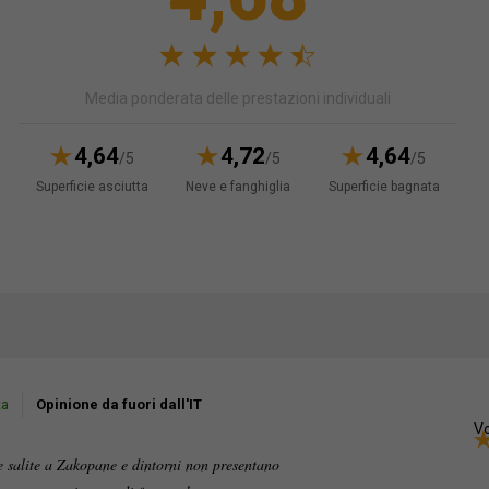
Media ponderata delle prestazioni individuali
4,64
4,72
4,64
/5
/5
/5
Superficie asciutta
Neve e fanghiglia
Superficie bagnata
ta
Opinione da fuori dall'IT
Vo
e salite a Zakopane e dintorni non presentano