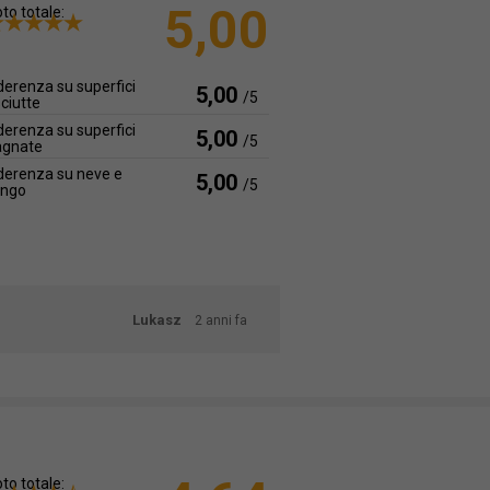
5,00
to totale:
erenza su superfici
5,00
/5
ciutte
erenza su superfici
5,00
/5
agnate
erenza su neve e
5,00
/5
ango
Lukasz
2 anni fa
to totale: