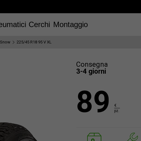
eumatici
Cerchi
Montaggio
Snow
225/45 R18 95 V XL
Consegna
3-4 giorni
89
€
pz.