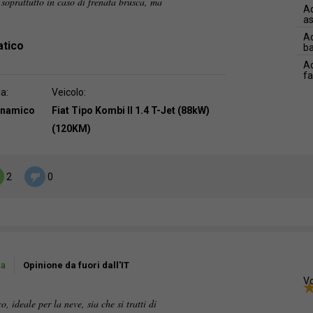
, soprattutto in caso di frenata brusca, ma
Ad
as
Ad
atico
b
Ad
f
da:
Veicolo:
dinamico
Fiat Tipo Kombi II 1.4 T-Jet (88kW)
(120KM)
2
0
ta
Opinione da fuori dall'IT
Vo
 ideale per la neve, sia che si tratti di