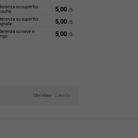
erenza su superfici
5,00
/5
ciutte
erenza su superfici
5,00
/5
agnate
erenza su neve e
5,00
/5
ango
Christian
2 anni fa