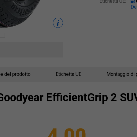
Etichetta UE:
Det
e del prodotto
Etichetta UE
Montaggio di 
Goodyear
EfficientGrip 2 SU
4,00