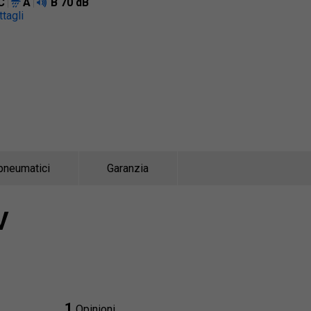
C
A
B
70 dB
tagli
pneumatici
Garanzia
V
1
Opinioni