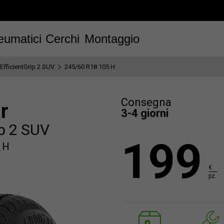
eumatici
Cerchi
Montaggio
EfficientGrip 2 SUV
245/60 R18 105 H
Consegna
r
3-4 giorni
ip 2 SUV
199
 H
€
pz.