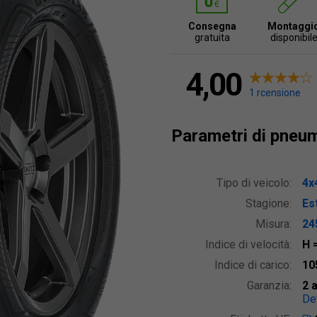
Consegna
Montaggi
gratuita
disponibil
4,00
1 rcensione
Parametri di pneu
Tipo di veicolo:
4x
Stagione:
Est
Misura:
24
Indice di velocità:
H
Indice di carico:
10
Garanzia:
2 
Det