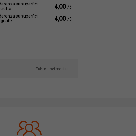
erenza su superfici
4,00
/5
ciutte
erenza su superfici
4,00
/5
agnate
Fabio
sei mesi fa