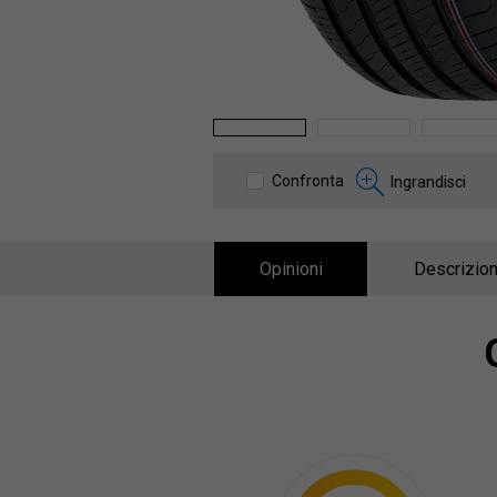
1
2
3
Confronta
Ingrandisci
Opinioni
Descrizion