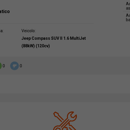
Ad
as
atico
Ad
b
da:
Veicolo:
Jeep Compass SUV II 1.6 MultiJet
(88kW) (120cv)
0
0