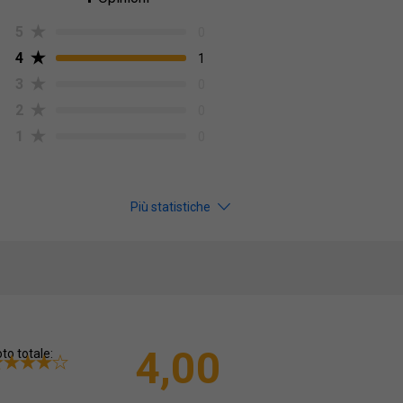
5
0
4
1
3
0
2
0
1
0
Più statistiche
4,00
to totale: