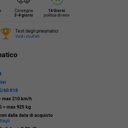
o
Consegna
14 Giorni
e
3-4 giorni
politica di reso
Test degli pneumatici
Vedi i risultati
matico
4
ivi
5/60 R18
= max 210 km/h
5
= max 925 kg
anni dalla data di acquisto
tagli