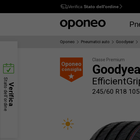
Verifica
Stato dell'ordine
Ctrl
M
Pn
Oponeo
Pneumatici auto
Goodyear
Classe Premium
Oponeo
Goodyea
consiglia
EfficientGr
Stato dell'ordine
Verifica
245/60 R18 105