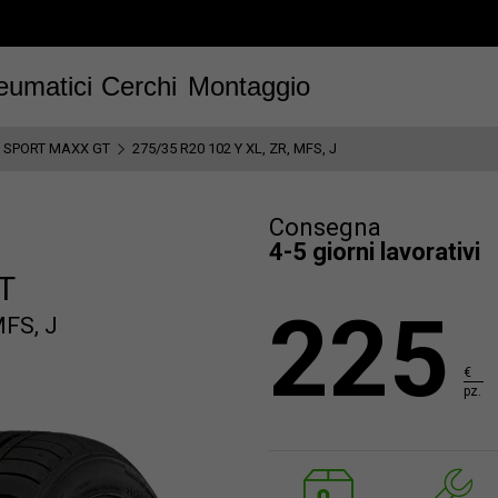
eumatici
Cerchi
Montaggio
 SPORT MAXX GT
275/35 R20 102 Y XL, ZR, MFS, J
Consegna
4-5 giorni lavorativi
T
225
MFS, J
€
pz.