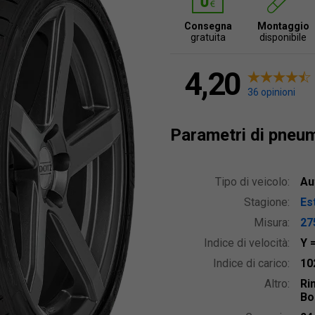
Consegna
Montaggio
gratuita
disponibile
4,20
36 opinioni
Parametri di pneu
Tipo di veicolo:
Au
Stagione:
Est
Misura:
27
Indice di velocità:
Y
Indice di carico:
10
Altro:
Ri
Bo