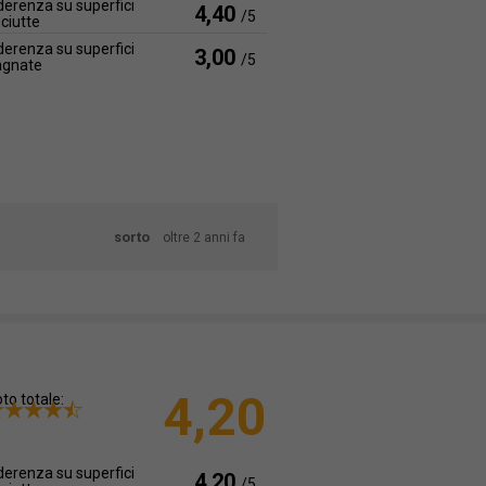
erenza su superfici
4,40
/5
ciutte
erenza su superfici
3,00
/5
agnate
sorto
oltre 2 anni fa
4,20
to totale:
erenza su superfici
4,20
/5