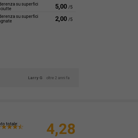
erenza su superfici
5,00
/5
ciutte
erenza su superfici
2,00
/5
agnate
Larry G
oltre 2 anni fa
4,28
to totale: