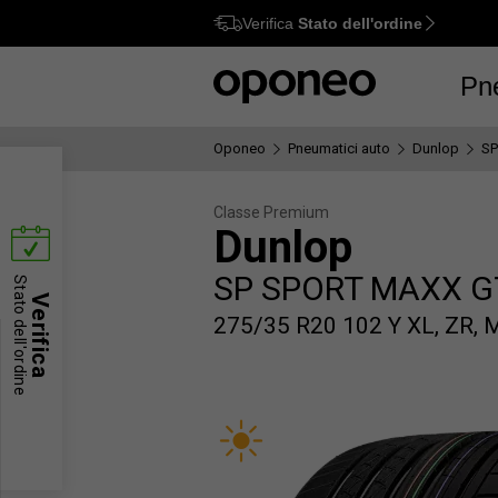
Verifica
Stato dell'ordine
Ctrl
M
Pn
Oponeo
Pneumatici auto
Dunlop
SP
Classe Premium
Dunlop
SP SPORT MAXX G
Stato dell'ordine
Verifica
275/35 R20 102 Y XL, ZR, 