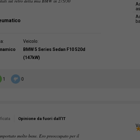
ntati sul retro della mia BMW in 275/30
Ad
as
Ad
neumatico
b
da:
Veicolo:
dinamico
BMW 5 Series Sedan F10 520d
(147kW)
1
0
ficata
Opinione da fuori dall'IT
Vo
comportato molto bene. Ero preoccupato per il