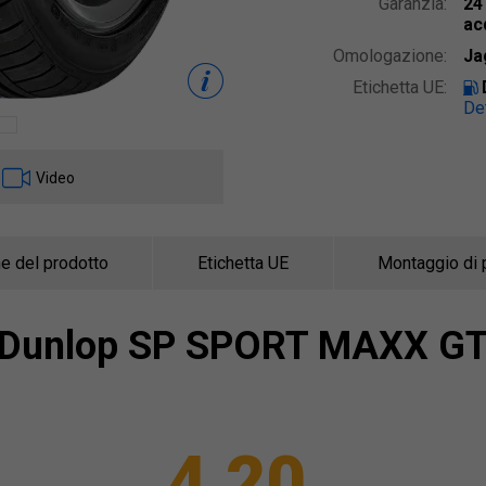
Garanzia:
24
ac
Omologazione:
Ja
Etichetta UE:
Det
Video
e del prodotto
Etichetta UE
Montaggio di 
Dunlop
SP SPORT MAXX G
4,20