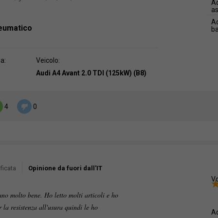
Ad
as
Ad
neumatico
b
da:
Veicolo:
Audi A4 Avant 2.0 TDI (125kW) (B8)
4
0
ficata
Opinione da fuori dall'IT
Vo
no molto bene. Ho letto molti articoli e ho
 la resistenza all'usura quindi le ho
Ad