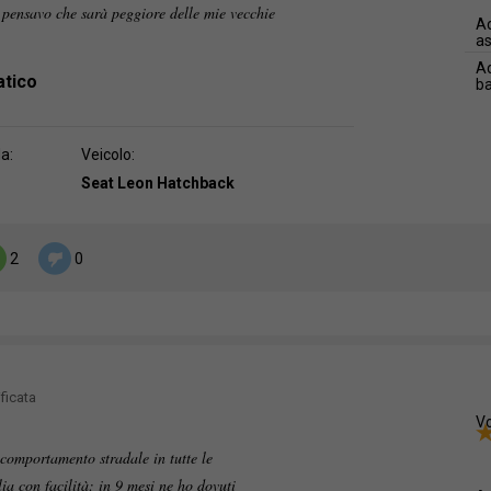
 pensavo che sarà peggiore delle mie vecchie
Ad
as
Ad
atico
b
da:
Veicolo:
Seat Leon Hatchback
2
0
ficata
Vo
omportamento stradale in tutte le
glia con facilità: in 9 mesi ne ho dovuti