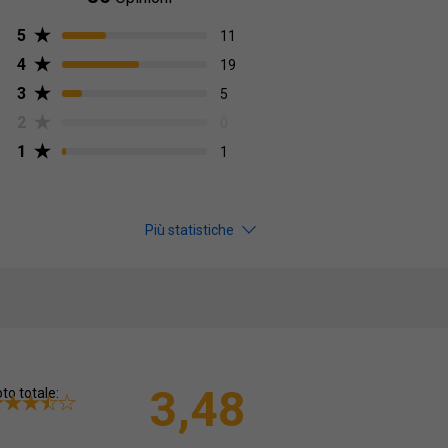
5
11
4
19
3
5
2
0
1
1
Più statistiche
3,48
to totale: