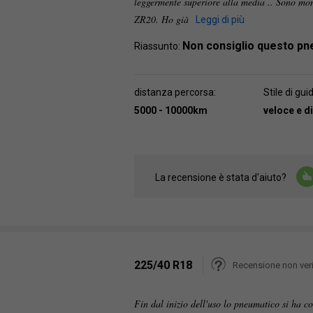
leggermente superiore alla media .. Sono mo
ZR20. Ho già
Leggi di più
Non consiglio questo p
Riassunto:
distanza percorsa:
Stile di gui
5000 - 10000km
veloce e 
La recensione è stata d'aiuto?
225/40 R18
Recensione non veri
Fin dal inizio dell'uso lo pneumatico si ha 