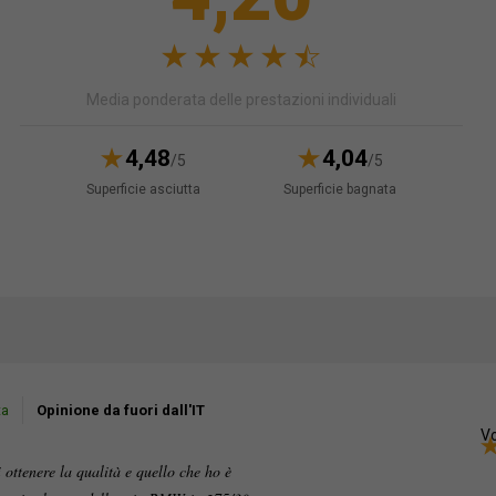
Media ponderata delle prestazioni individuali
4,48
4,04
/5
/5
Superficie asciutta
Superficie bagnata
ta
Opinione da fuori dall'IT
Vo
ottenere la qualità e quello che ho è