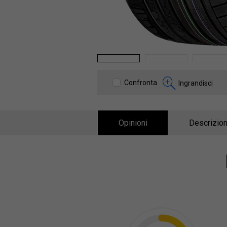
1
2
3
Confronta
Ingrandisci
Opinioni
Descrizion