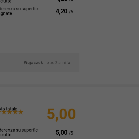
ciutte
erenza su superfici
4,20
/5
agnate
Wujaszek
oltre 2 anni fa
5,00
to totale:
erenza su superfici
5,00
/5
ciutte