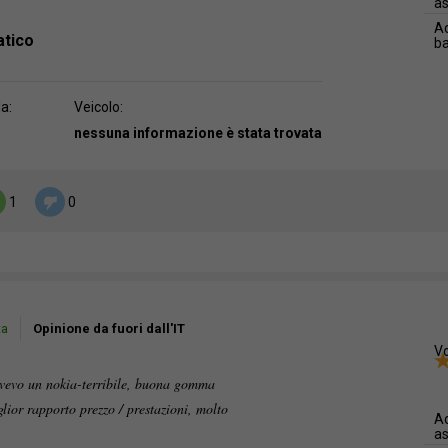
as
Ad
atico
b
da:
Veicolo:
nessuna informazione è stata trovata
1
0
ta
Opinione da fuori dall'IT
Vo
vevo un nokia-terribile, buona gomma
lior rapporto prezzo / prestazioni, molto
Ad
as