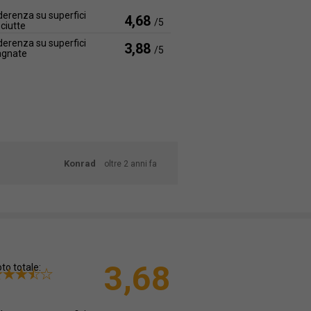
erenza su superfici
4,68
/5
ciutte
erenza su superfici
3,88
/5
agnate
Konrad
oltre 2 anni fa
3,68
to totale: