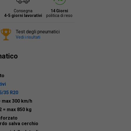
Consegna
14 Giorni
4-5 giorni lavorativi
politica di reso
Test degli pneumatici
Vedi i risultati
matico
to
ivi
5/35 R20
= max 300 km/h
2
= max 850 kg
nforzato
rdo salva cerchio