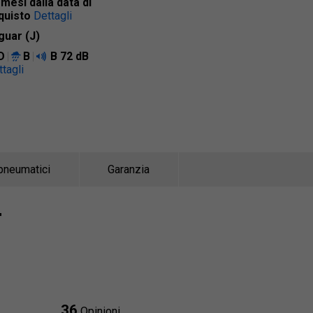
 mesi dalla data di
quisto
Dettagli
guar (J)
D
B
B
72 dB
tagli
pneumatici
Garanzia
T
36
Opinioni