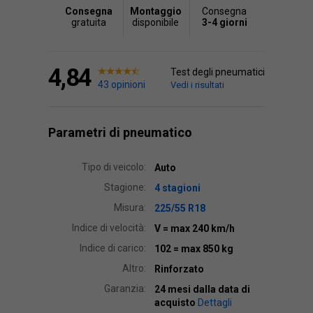
Consegna
Montaggio
Consegna
gratuita
disponibile
3-4 giorni
4,84
Test degli pneumatici
43 opinioni
Vedi i risultati
Parametri di pneumatico
Tipo di veicolo:
Auto
Stagione:
4 stagioni
Misura:
225/55 R18
Indice di velocità:
V
= max 240 km/h
Indice di carico:
102
= max 850 kg
Altro:
Rinforzato
Garanzia:
24 mesi dalla data di
acquisto
Dettagli