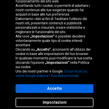
funzionamento del sito web.
Accettando tutti i cookie, ci permetti di adattare i
nostri contenuti alle tue esigenze quando fai
acquisti in base alle tue preferenze.
Belgique
Česká
Deutschland
Éire
Elaboriamo i dati ai fini di: facilitare l'utilizzo dei
republika
nostri siti, presentare contenuti e pubblicità
personalizzati e misurarli, creare statistiche e
migliorare le funzionalità del sito.
Alla voce
„Impostazioni”
è possibile decidere
España
France
Magyarország
Nederland
volontariamente quale tipo di cookie intendi
accettare.
Cliccando su
„Accetto”
, acconsenti all'utilizzo dei
cookie in base alle impostazioni del tuo browser.
Österreich
Polska
Slovenská
United
In qualsiasi momento puoi modificare la tua scelta
republika
Kingdom
cliccando l’opzione
„Impostazioni”
nella Politica
sui cookie.
Uno dei nostri partner è Google.
Scopri di più su
come Google elabora i Tuoi dati personali.
Mappa del sito
Accetto
Impostazioni