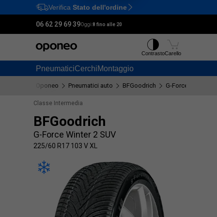
Verifica
Stato dell'ordine
Ctrl
M
06 62 29 69 39
Oggi:
8 fino alle 20
Contrasto
Carello
Pneumatici
Cerchi
Montaggio
Oponeo
Pneumatici auto
BFGoodrich
G-Force Winter 2 
Classe Intermedia
BFGoodrich
G-Force Winter 2 SUV
225/60 R17 103 V XL