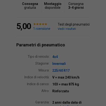
Consegna
Montaggio
Consegna
gratuita
disponibile
3-4 giorni
5,00
Test degli pneumatici
1 rcensione
Vedi i risultati
Parametri di pneumatico
Tipo di veicolo:
4x4
Stagione:
Invernali
Misura:
225/60 R17
Indice di velocità:
V
= max 240 km/h
Indice di carico:
103
= max 875 kg
Altro:
Rinforzato
Garanzia:
2 anni dalla data di