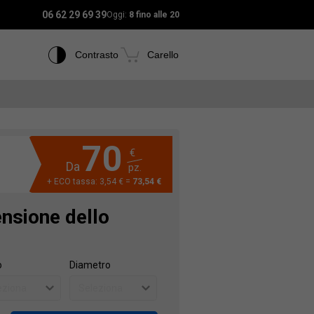
06 62 29 69 39
Oggi:
8 fino alle 20
Contrasto
Carello
70
€
Da
pz.
+ ECO tassa: 3,54 € =
73,54 €
ensione dello
o
Diametro