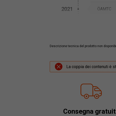
2021
ÖAMTC
TCS
ADAC
Descrizione tecnica del prodotto non disponibi
2020
TCS
La coppia dei contenuti è s
ÖAMTC
Auto Bild 
Auto, Mot
Consegna gratuit
Auto Bild