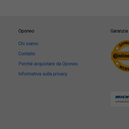
205/55 R16
soddisfacente
225/40 R18
soddisfacente
Oponeo
Garanzia 
Chi siamo
Contatto
Perché acquistare da Oponeo
Informativa sulla privacy