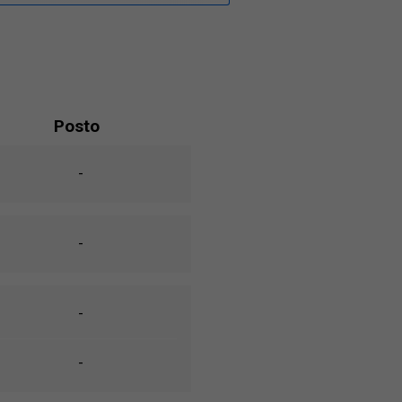
Posto
-
-
-
-