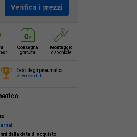
Verifica i prezzi
ni
Consegna
Montaggio
 reso
gratuita
disponibile
Test degli pneumatici
Vedi i risultati
matico
to
vernali
anni dalla data di acquisto