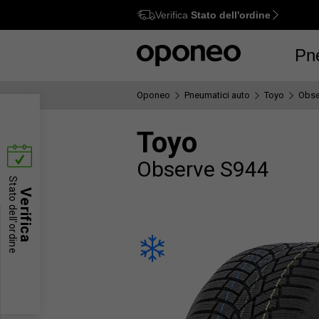
Verifica
Stato dell'ordine
Ctrl
M
Pn
Oponeo
Pneumatici auto
Toyo
Obse
Toyo
Observe S944
Stato dell'ordine
Verifica