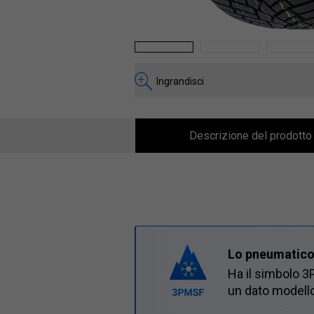
1
2
3
Ingrandisci
Descrizione del prodotto
Lo pneumatico s
Ha il simbolo 3
un dato modello