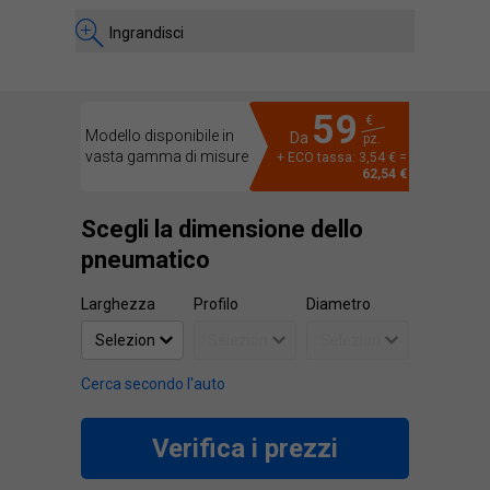
Ingrandisci
59
€
Modello disponibile in
Da
pz.
vasta gamma di misure
+ ECO tassa: 3,54 € =
62,54 €
Scegli la dimensione dello
pneumatico
Larghezza
Profilo
Diametro
Cerca secondo l'auto
Verifica i prezzi