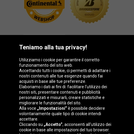
Teniamo alla tua privacy!
Utilizziamo i cookie per garantire il corretto
funzionamento del sito web.
Gruppo Oponeo
Accettando tutti i cookie, ci permetti di adattare i
nostri contenuti alle tue esigenze quando fai
acquisti in base alle tue preferenze.
Elaboriamo i dati ai fini di: facilitare l'utilizzo dei
nostri siti, presentare contenuti e pubblicità
Belgique
Česká
Deutschland
Éire
personalizzati e misurarli, creare statistiche e
republika
migliorare le funzionalità del sito.
Alla voce
„Impostazioni”
è possibile decidere
volontariamente quale tipo di cookie intendi
accettare.
España
France
Magyarország
Nederland
Cliccando su
„Accetto”
, acconsenti all'utilizzo dei
cookie in base alle impostazioni del tuo browser.