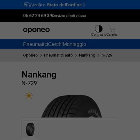
Verifica
Stato dell'ordine
Ctrl
M
06 62 29 69 39
Servizio clienti chiuso
Contrasto
Carello
Pneumatici
Cerchi
Montaggio
Oponeo
Pneumatici auto
Nankang
N-729
Nankang
N-729