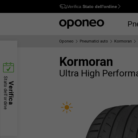
Verifica
Stato dell'ordine
Ctrl
M
Pn
Oponeo
Pneumatici auto
Kormoran
Kormoran
Ultra High Perfor
Stato dell'ordine
Verifica