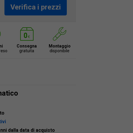
Verifica i prezzi
ni
Consegna
Montaggio
 reso
gratuita
disponibile
matico
to
ivi
anni dalla data di acquisto