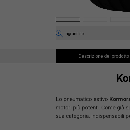
1
2
3
Ingrandisci
Descrizione del prodotto
Ko
Lo pneumatico estivo
Kormora
motori più potenti. Come già su
sua categoria, indispensabili 