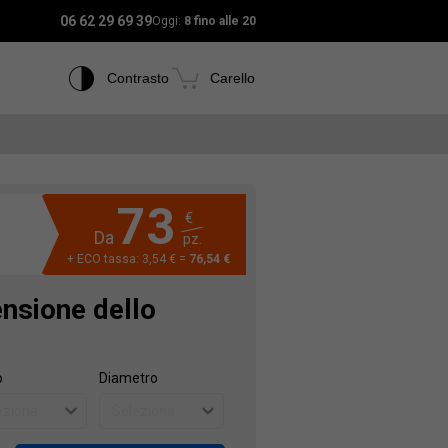
06 62 29 69 39
Oggi:
8 fino alle 20
Contrasto
Carello
73
€
Da
pz.
+ ECO tassa: 3,54 € =
76,54 €
ensione dello
o
Diametro