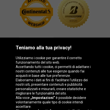
Teniamo alla tua privacy!
Utilizziamo i cookie per garantire il corretto
funzionamento del sito web.
Gruppo Oponeo
Accettando tutti i cookie, ci permetti di adattare i
nostri contenuti alle tue esigenze quando fai
acquisti in base alle tue preferenze.
Elaboriamo i dati ai fini di: facilitare l'utilizzo dei
nostri siti, presentare contenuti e pubblicità
Belgique
Česká
Deutschland
Éire
personalizzati e misurarli, creare statistiche e
republika
migliorare le funzionalità del sito.
Alla voce
„Impostazioni”
è possibile decidere
volontariamente quale tipo di cookie intendi
accettare.
España
France
Magyarország
Nederland