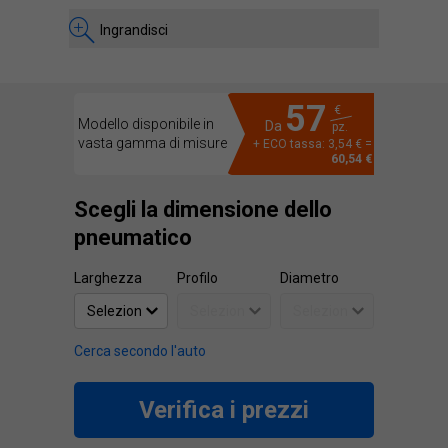
Ingrandisci
57
€
Modello disponibile in
Da
pz.
vasta gamma di misure
+ ECO tassa: 3,54 € =
60,54 €
Scegli la dimensione dello
pneumatico
Larghezza
Profilo
Diametro
Cerca secondo l'auto
Verifica i prezzi