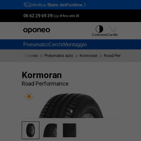
Verifica
Stato dell'ordine
Ctrl
M
06 62 29 69 39
Oggi:
8 fino alle 20
Contrasto
Carello
Pneumatici
Cerchi
Montaggio
Oponeo
Pneumatici auto
Kormoran
Road Performance
Kormoran
Road Performance