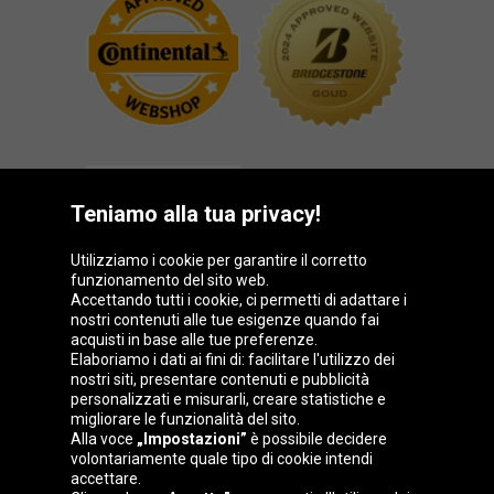
Teniamo alla tua privacy!
Utilizziamo i cookie per garantire il corretto
funzionamento del sito web.
Gruppo Oponeo
Accettando tutti i cookie, ci permetti di adattare i
nostri contenuti alle tue esigenze quando fai
acquisti in base alle tue preferenze.
Elaboriamo i dati ai fini di: facilitare l'utilizzo dei
nostri siti, presentare contenuti e pubblicità
Belgique
Česká
Deutschland
Éire
personalizzati e misurarli, creare statistiche e
republika
migliorare le funzionalità del sito.
Alla voce
„Impostazioni”
è possibile decidere
volontariamente quale tipo di cookie intendi
accettare.
España
France
Magyarország
Nederland