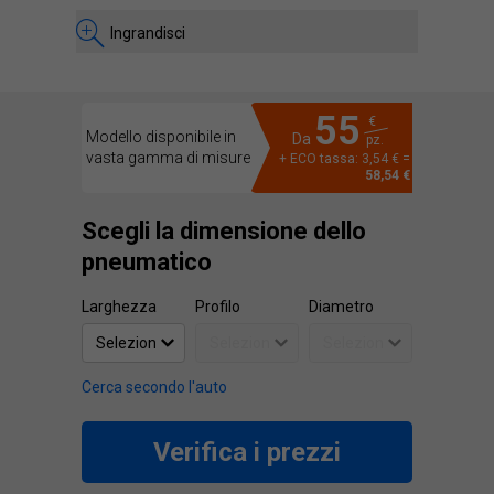
Ingrandisci
55
€
Modello disponibile in
Da
pz.
vasta gamma di misure
+ ECO tassa: 3,54 € =
58,54 €
Scegli la dimensione dello
pneumatico
Larghezza
Profilo
Diametro
Cerca secondo l'auto
Verifica i prezzi