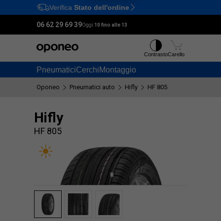
Verifica
Stato dell'ordine
Ctrl
M
06 62 29 69 39
Oggi:
10 fino alle 13
Contrasto
Carello
Pneumatici
Cerchi
Montaggio
Oponeo
Pneumatici auto
Hifly
HF 805
Hifly
HF 805