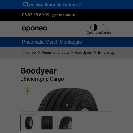
Verifica
Stato dell'ordine
Ctrl
M
06 62 29 69 39
Oggi:
8 fino alle 20
Contrasto
Carello
Pneumatici
Cerchi
Montaggio
Oponeo
Pneumatici auto
Goodyear
Efficientgrip Cargo
Goodyear
Efficientgrip Cargo