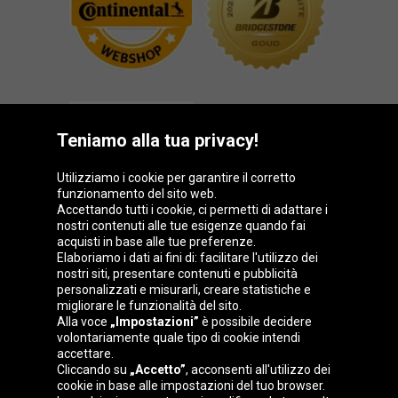
Teniamo alla tua privacy!
Utilizziamo i cookie per garantire il corretto
funzionamento del sito web.
Gruppo Oponeo
Accettando tutti i cookie, ci permetti di adattare i
nostri contenuti alle tue esigenze quando fai
acquisti in base alle tue preferenze.
Elaboriamo i dati ai fini di: facilitare l'utilizzo dei
nostri siti, presentare contenuti e pubblicità
Belgique
Česká
Deutschland
Éire
personalizzati e misurarli, creare statistiche e
republika
migliorare le funzionalità del sito.
Alla voce
„Impostazioni”
è possibile decidere
volontariamente quale tipo di cookie intendi
accettare.
España
France
Magyarország
Nederland
Cliccando su
„Accetto”
, acconsenti all'utilizzo dei
cookie in base alle impostazioni del tuo browser.