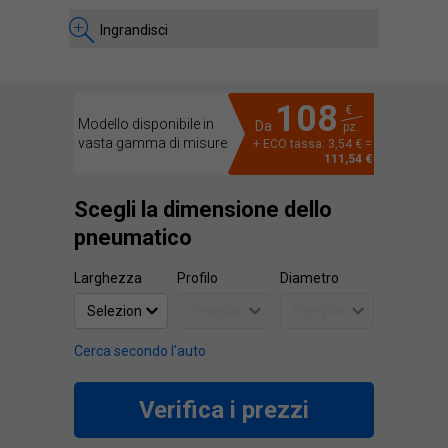
Ingrandisci
108
€
Modello disponibile in
Da
pz.
vasta gamma di misure
+ ECO tassa: 3,54 € =
111,54 €
Scegli la dimensione dello
pneumatico
Larghezza
Profilo
Diametro
Cerca secondo l'auto
Verifica i prezzi