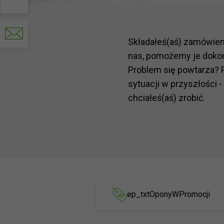
Scrivi
un’
e-
Składałeś(aś) zamówie
mail
nas, pomożemy je doko
Problem się powtarza? 
sytuacji w przyszłości -
chciałeś(aś) zrobić.
ep_txtOponyWPromocji