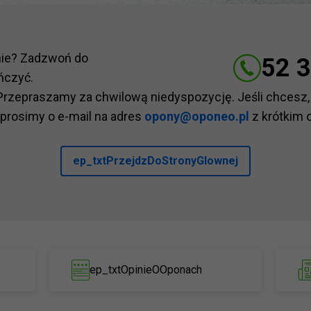
nie? Zadzwoń do
52 3
ńczyć.
Przepraszamy za chwilową niedyspozycję. Jeśli chcesz,
 prosimy o e-mail na adres
opony@oponeo.pl
z krótkim 
ep_txtPrzejdzDoStronyGlownej
ep_txtOpinieOOponach