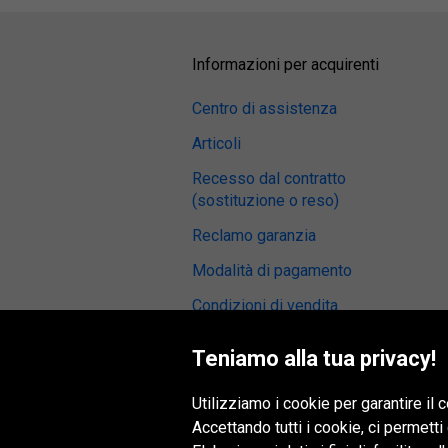
Informazioni per acquirenti
Centro di assistenza
Articoli
Recesso dal contratto
(sostituzione o reso)
Reclamo garanzia
Modalità di pagamento
Condizioni di vendita
Recensioni sui pneumatici
Teniamo alla tua privacy!
Centro di montaggio
Utilizziamo i cookie per garantire il
Accessabilità digitale
Accettando tutti i cookie, ci permetti