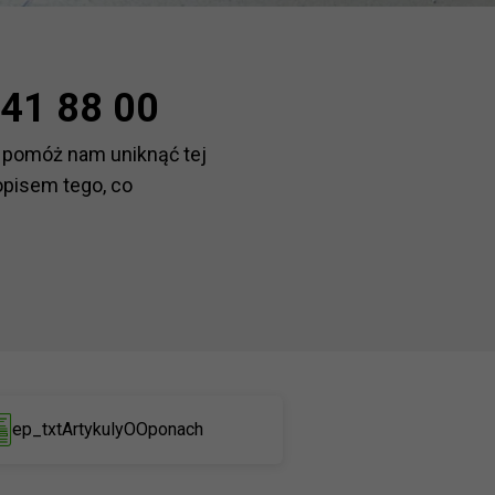
41 88 00
 pomóż nam uniknąć tej
opisem tego, co
ep_txtArtykulyOOponach