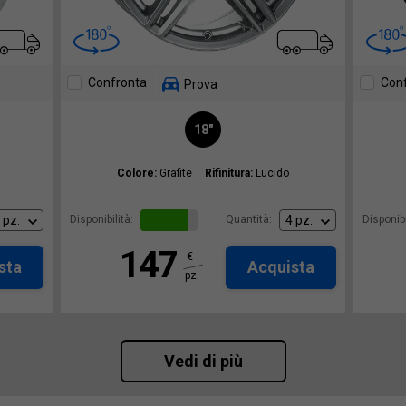
Confronta
Con
Prova
18"
Colore:
Grafite
Rifinitura:
Lucido
Disponibilità:
Quantità:
Disponibi
147
€
sta
Acquista
pz.
Vedi di più