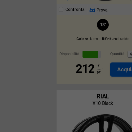
Confronta
Prova
18"
Colore:
Nero
Rifinitura:
Lucido
Disponibilità:
Quantità:
212
€
Acqui
pz.
RIAL
X10 Black