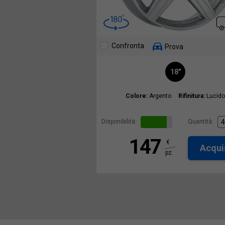
Confronta
Prova
18"
Colore:
Argento
Rifinitura:
Lucido
Disponibilità:
Quantità:
147
€
Acqui
pz.