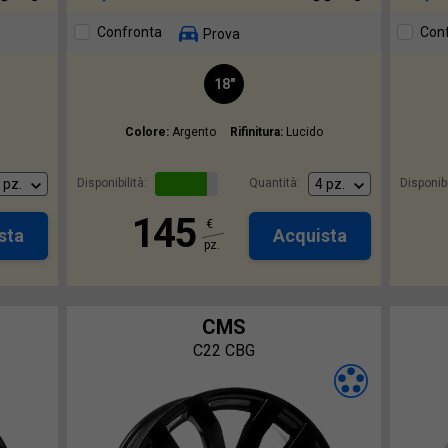
Confronta
Con
Prova
18"
Colore:
Argento
Rifinitura:
Lucido
Disponibilità:
Quantità:
Disponibi
145
€
sta
Acquista
pz.
CMS
C22 CBG