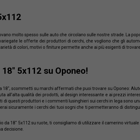
 5x112
trovano molto spesso sulle auto che circolano sulle nostre strade. La pop
riegate le offerte dei produttori di cerchi, che vogliono che gli automob
arietà di colori, motivi o finiture permette anche ai più esigenti di trovare 
a 18" 5x112 su Oponeo!
da 18", scommetti su marchi affermati che puoi trovare su Oponeo: Alutec,
a all'alta qualità dei prodotti, al design interessante e ai prezzi intere
di questi produttori e i commenti lusinghieri sui cerchi in lega sono un
erai sicuramente i cerchi dei tuoi sogni che ti permetteranno di distingue
io da 18" 5x112 su ruote, ti consigliamo di utilizzare il camerino virtu
na decisione.