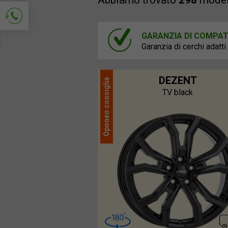
Abbiamo trovato
298
modell
GARANZIA DI COMPATI
Richiedi contatto
Garanzia di cerchi adatti
DEZENT
consiglia
TV black
Oponeo