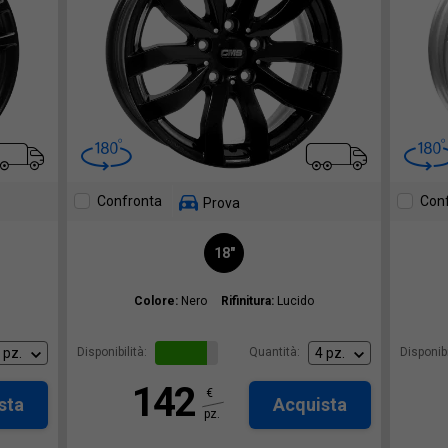
Confronta
Con
Prova
18"
Colore:
Nero
Rifinitura:
Lucido
Disponibilità:
Quantità:
Disponibi
142
€
sta
Acquista
pz.