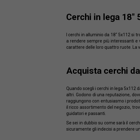
Cerchi in lega 18"
I cerchi in alluminio da 18" 5x112 si 
a rendere sempre più interessanti e va
carattere delle loro quattro ruote. La v
Acquista cerchi d
Quando scegli i cerchi in lega 5x112 
altri. Godono di una reputazione, dovut
raggiungono con entusiasmo i prodotti 
il ricco assortimento del negozio, trov
guidatori e passanti.
Se sei in dubbio su come sarà il cerch
sicuramente gli indecisi a prendere u