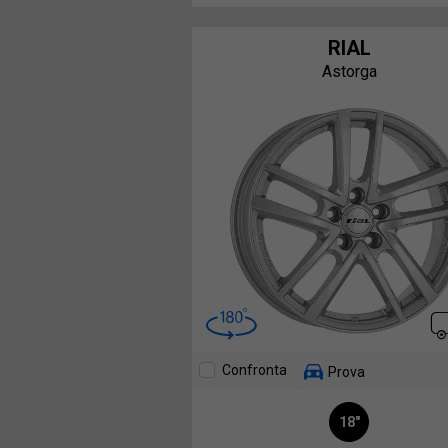
RIAL
Astorga
Confronta
Prova
18"