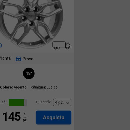
fronta
Prova
18"
Colore:
Argento
Rifinitura:
Lucido
lità:
Quantità:
145
€
Acquista
pz.