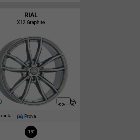
RIAL
X12 Graphite
fronta
Prova
18"