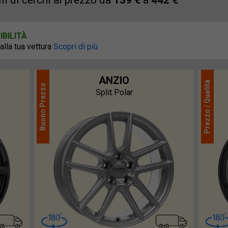
i di cerchi al prezzo da
139 €
a
442 €
BILITÀ
 alla tua vettura
Scopri di più
ANZIO
Qualità
Prezzo
Split Polar
Prezzo /
Buono