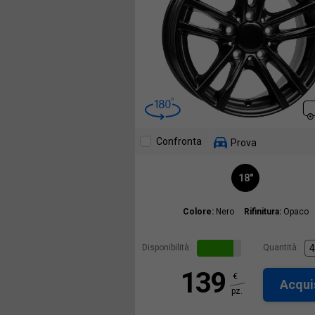
Confronta
Prova
18"
Colore:
Nero
Rifinitura:
Opaco
Disponibilità:
Quantità:
139
€
Acqui
pz.