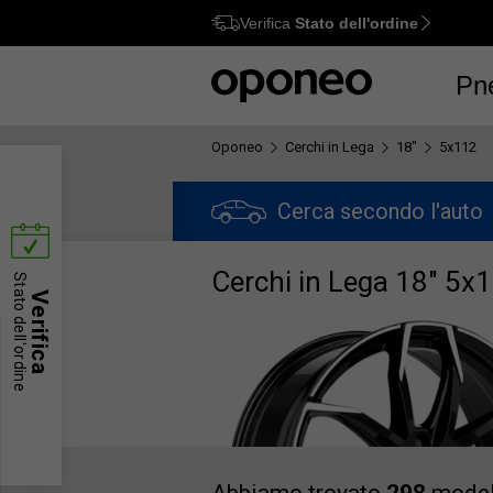
Verifica
Stato dell'ordine
Ctrl
M
Pn
Oponeo
Cerchi in Lega
18"
5x112
Cerca secondo l'auto
Cerchi in Lega 18" 5x
Stato dell'ordine
Verifica