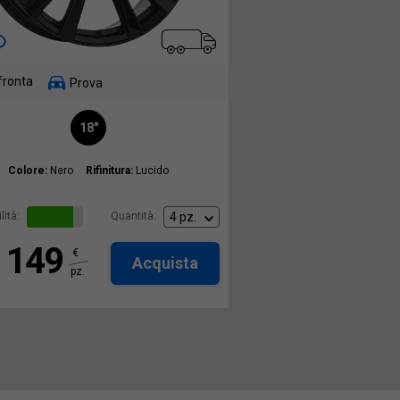
fronta
Prova
18"
Colore:
Nero
Rifinitura:
Lucido
lità:
Quantità:
149
€
Acquista
pz.