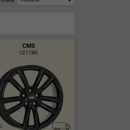
Ordina:
Popolarità
CMS
C27 CBG