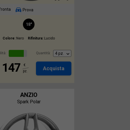
fronta
Prova
18"
Colore:
Nero
Rifinitura:
Lucido
lità:
Quantità:
147
€
Acquista
pz.
ANZIO
Spark Polar