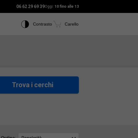
06 62 29 69 39
Oggi:
10 fino alle 13
Contrasto
Carello
Trova i cerchi