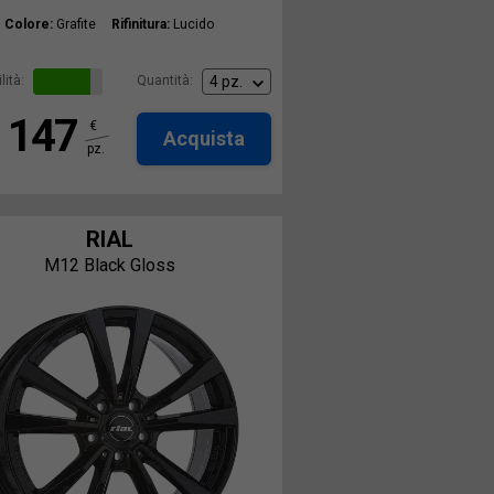
Colore:
Grafite
Rifinitura:
Lucido
lità:
Quantità:
147
€
Acquista
pz.
RIAL
M12 Black Gloss