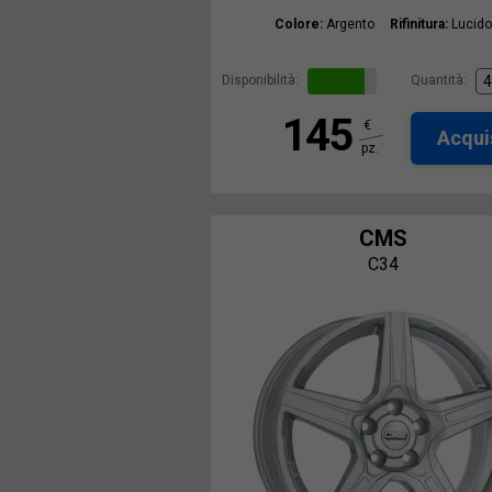
Colore:
Argento
Rifinitura:
Lucido
Disponibilità:
Quantità:
145
€
Acqui
pz.
CMS
C34