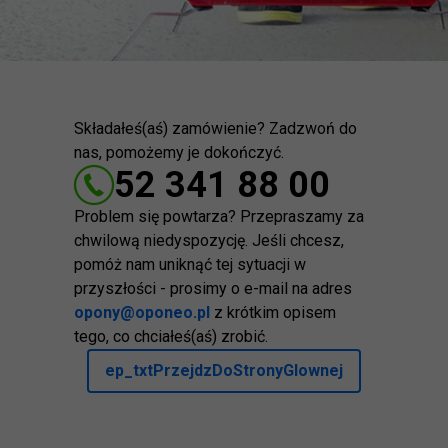
Składałeś(aś) zamówienie? Zadzwoń do
nas, pomożemy je dokończyć.
52 341 88 00
Problem się powtarza? Przepraszamy za
chwilową niedyspozycję. Jeśli chcesz,
pomóż nam uniknąć tej sytuacji w
przyszłości - prosimy o e-mail na adres
opony@oponeo.pl
z krótkim opisem
tego, co chciałeś(aś) zrobić.
ep_txtPrzejdzDoStronyGlownej