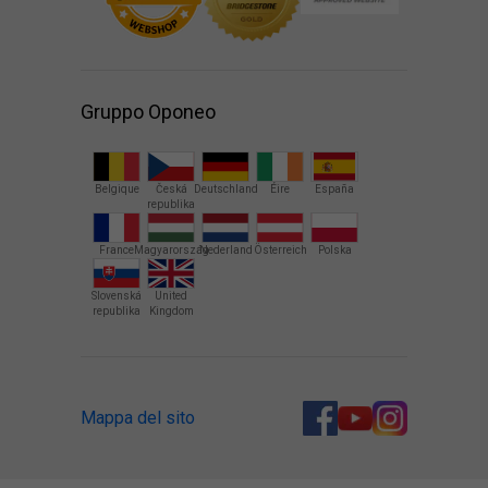
Gruppo Oponeo
Belgique
Česká
Deutschland
Éire
España
republika
France
Magyarország
Nederland
Österreich
Polska
Slovenská
United
republika
Kingdom
Mappa del sito