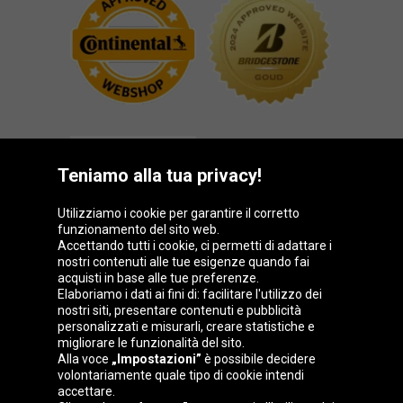
Teniamo alla tua privacy!
Utilizziamo i cookie per garantire il corretto
funzionamento del sito web.
Gruppo Oponeo
Accettando tutti i cookie, ci permetti di adattare i
nostri contenuti alle tue esigenze quando fai
acquisti in base alle tue preferenze.
Elaboriamo i dati ai fini di: facilitare l'utilizzo dei
nostri siti, presentare contenuti e pubblicità
Belgique
Česká
Deutschland
Éire
personalizzati e misurarli, creare statistiche e
republika
migliorare le funzionalità del sito.
Alla voce
„Impostazioni”
è possibile decidere
volontariamente quale tipo di cookie intendi
accettare.
España
France
Magyarország
Nederland