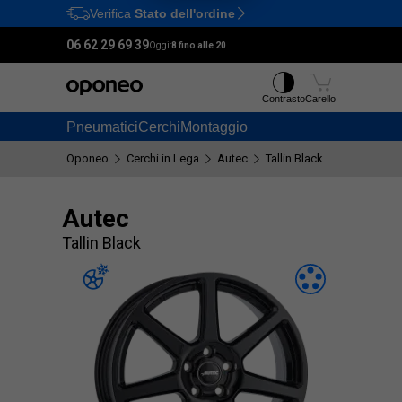
Verifica
Stato dell'ordine
Ctrl
M
06 62 29 69 39
Oggi:
8 fino alle 20
Contrasto
Carello
Pneumatici
Cerchi
Montaggio
Oponeo
Cerchi in Lega
Autec
Tallin Black
Autec
Tallin Black