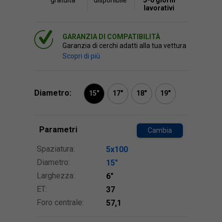
gratuita
disponibile
5-6 giorni
lavorativi
GARANZIA DI COMPATIBILITÀ
Garanzia di cerchi adatti alla tua vettura
Scopri di più
Diametro:
15"
17"
18"
19"
Parametri
Cambia
Spaziatura:
5x100
Diametro:
15″
Larghezza:
6″
ET:
37
Foro centrale:
57,1