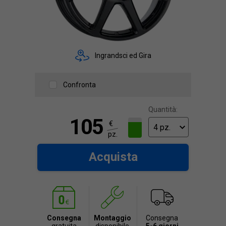
Ingrandsci ed Gira
Confronta
Quantità:
105
€
pz.
Acquista
Consegna
Montaggio
Consegna