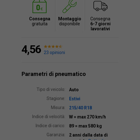
Consegna
Montaggio
Consegna
gratuita
disponibile
6-7 giorni
lavorativi
4,56
23 opinioni
Parametri di pneumatico
Tipo di veicolo:
Auto
Stagione:
Estivi
Misura:
215/40 R18
Indice di velocità:
W
= max 270 km/h
Indice di carico:
89
= max 580 kg
Garanzia:
2 anni dalla data di