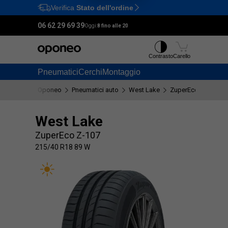
Verifica
Stato dell'ordine
Ctrl
M
06 62 29 69 39
Oggi:
8 fino alle 20
Contrasto
Carello
Pneumatici
Cerchi
Montaggio
Oponeo
Pneumatici auto
West Lake
ZuperEco Z-107
West Lake
ZuperEco Z-107
215/40 R18 89 W