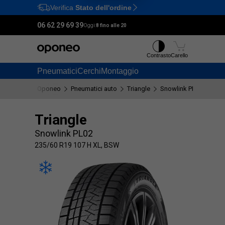
Verifica
Stato dell'ordine
Ctrl
M
06 62 29 69 39
Oggi:
8 fino alle 20
Contrasto
Carello
Pneumatici
Cerchi
Montaggio
Oponeo
Pneumatici auto
Triangle
Snowlink PL02
235
Triangle
Snowlink PL02
235/60 R19 107 H XL, BSW