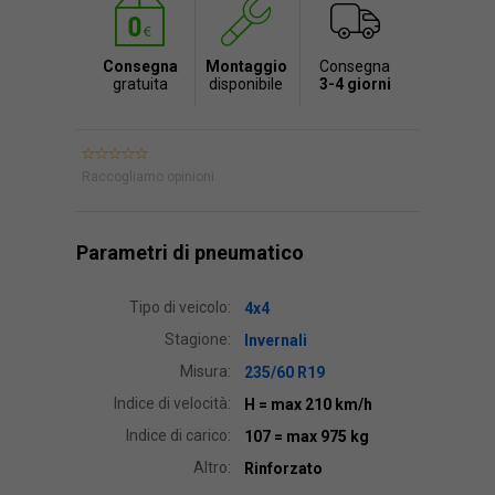
Consegna
Montaggio
Consegna
gratuita
disponibile
3-4 giorni
Raccogliamo opinioni.
Parametri di pneumatico
Tipo di veicolo:
4x4
Stagione:
Invernali
Misura:
235/60 R19
Indice di velocità:
H
= max 210 km/h
Indice di carico:
107
= max 975 kg
Altro:
Rinforzato