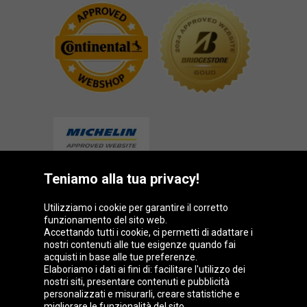
Teniamo alla tua privacy!
Gruppo Oponeo
Utilizziamo i cookie per garantire il corretto
funzionamento del sito web.
Accettando tutti i cookie, ci permetti di adattare i
nostri contenuti alle tue esigenze quando fai
acquisti in base alle tue preferenze.
Belgique
Česká
Deutschland
Éire
Elaboriamo i dati ai fini di: facilitare l'utilizzo dei
republika
nostri siti, presentare contenuti e pubblicità
personalizzati e misurarli, creare statistiche e
migliorare le funzionalità del sito.