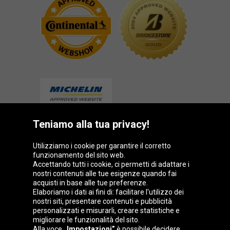
Teniamo alla tua privacy!
Gruppo Oponeo
Utilizziamo i cookie per garantire il corretto
funzionamento del sito web.
Accettando tutti i cookie, ci permetti di adattare i
nostri contenuti alle tue esigenze quando fai
acquisti in base alle tue preferenze.
Belgique
Česká
Deutschland
Éire
Elaboriamo i dati ai fini di: facilitare l'utilizzo dei
republika
nostri siti, presentare contenuti e pubblicità
personalizzati e misurarli, creare statistiche e
migliorare le funzionalità del sito.
Alla voce
„Impostazioni”
è possibile decidere
España
France
Magyarország
Nederland