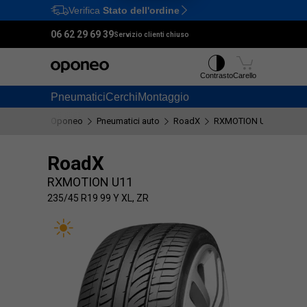
Verifica
Stato dell'ordine
Ctrl
M
06 62 29 69 39
Servizio clienti chiuso
Contrasto
Carello
Pneumatici
Cerchi
Montaggio
Oponeo
Pneumatici auto
RoadX
RXMOTION U11
235/
RoadX
RXMOTION U11
235/45 R19 99 Y XL, ZR