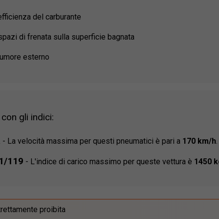
efficienza del carburante
spazi di frenata sulla superficie bagnata
rumore esterno
on gli indici:
R
-
La velocità massima per questi pneumatici è pari a
170 km/h
.
21/119
-
L'indice di carico massimo per queste vettura è
1450 k
trettamente proibita