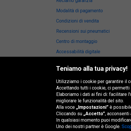
Reclamo garanzia
Modalità di pagamento
Condizioni di vendita
Recensioni sui pneumatici
Centro di montaggio
Accessabilità digitale
Teniamo alla tua privacy!
Utilizziamo i cookie per garantire il
Gruppo Oponeo
Accettando tutti i cookie, ci permetti
Elaboriamo i dati ai fini di: facilitare
migliorare le funzionalità del sito.
Alla voce
„Impostazioni”
è possibile
Belgique
Česká
Deutschland
Éire
republika
Cliccando su
„Accetto”
, acconsenti 
In qualsiasi momento puoi modificare
Uno dei nostri partner è Google.
Scop