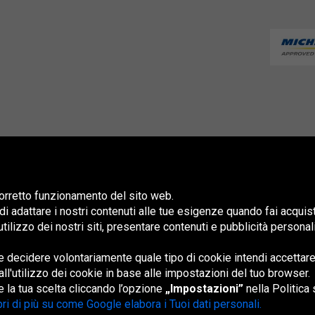
 corretto funzionamento del sito web.
 di adattare i nostri contenuti alle tue esigenze quando fai acquis
 l'utilizzo dei nostri siti, presentare contenuti e pubblicità persona
 decidere volontariamente quale tipo di cookie intendi accettare
España
France
Magyarország
Nederland
Österreich
Polska
Slovenská
U
republika
K
all'utilizzo dei cookie in base alle impostazioni del tuo browser.
 la tua scelta cliccando l’opzione
„Impostazioni”
nella Politica 
ri di più su come Google elabora i Tuoi dati personali.