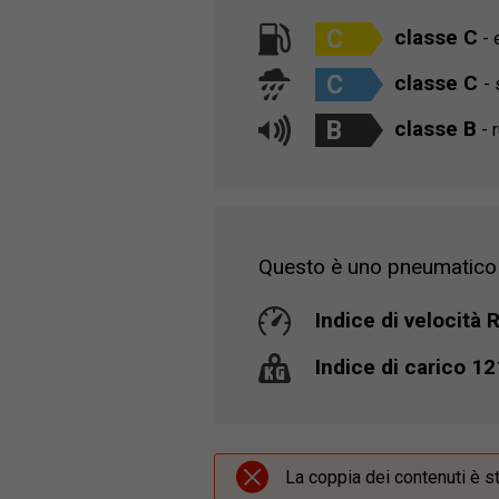
C
classe C
- 
C
classe C
- 
B
classe B
- 
Questo è uno pneumatico c
Indice di velocità 
Indice di carico 1
La coppia dei contenuti è s