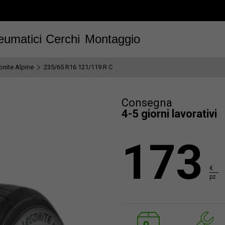
eumatici
Cerchi
Montaggio
onite Alpine
235/65 R16 121/119 R C
Consegna
4-5 giorni lavorativi
173
€
pz.