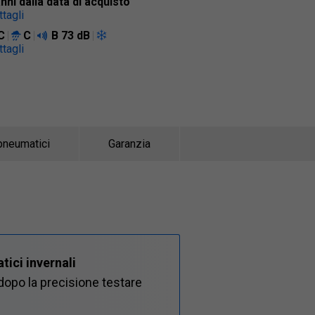
anni dalla data di acquisto
tagli
C
C
B
73 dB
tagli
pneumatici
Garanzia
tici invernali
opo la precisione testare