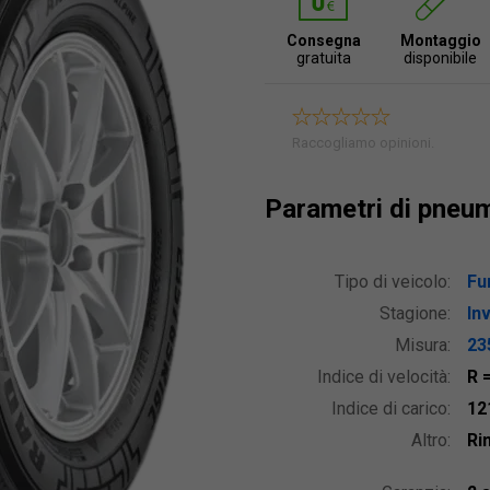
Consegna
Montaggio
gratuita
disponibile
Raccogliamo opinioni.
Parametri di pneu
Tipo di veicolo:
Fu
Stagione:
In
Misura:
23
Indice di velocità:
R
Indice di carico:
12
Altro:
Ri