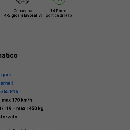
Consegna
14 Giorni
4-5 giorni lavorativi
politica di reso
matico
rgoni
vernali
5/65 R16
= max 170 km/h
1/119
= max 1450 kg
nforzato