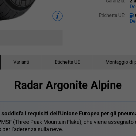
Garanzia:
2 
Det
Etichetta UE:
Det
Varianti
Etichetta UE
Montaggio di 
Radar Argonite Alpine
oddisfa i requisiti dell'Unione Europea per gli pneuma
PMSF (Three Peak Mountain Flake), che viene assegnato d
 per l'aderenza sulla neve.