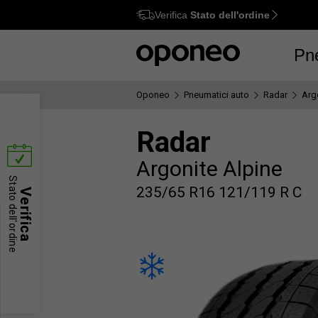
Verifica
Stato dell'ordine
Ctrl
M
Pn
Oponeo
Pneumatici auto
Radar
Arg
Radar
Argonite Alpine
Stato dell'ordine
235/65 R16 121/119 R C
Verifica