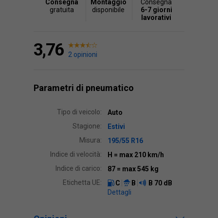
Consegna
Montaggio
Consegna
gratuita
disponibile
6-7 giorni
lavorativi
3,76
2 opinioni
Parametri di pneumatico
Tipo di veicolo:
Auto
Stagione:
Estivi
Misura:
195/55 R16
Indice di velocità:
H
= max 210 km/h
Indice di carico:
87
= max 545 kg
Etichetta UE:
C
B
B
70 dB
Dettagli