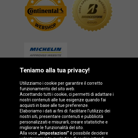
Teniamo alla tua privacy!
Gruppo Oponeo
Utilizziamo i cookie per garantire il corretto
funzionamento del sito web.
Accettando tutti i cookie, ci permetti di adattare i
nostri contenuti alle tue esigenze quando fai
acquisti in base alle tue preferenze.
Belgique
Česká
Deutschland
Éire
Elaboriamo i dati ai fini di: facilitare l'utilizzo dei
republika
nostri siti, presentare contenuti e pubblicità
personalizzati e misurarli, creare statistiche e
migliorare le funzionalità del sito.
Alla voce
„Impostazioni”
è possibile decidere
España
France
Magyarország
Nederland