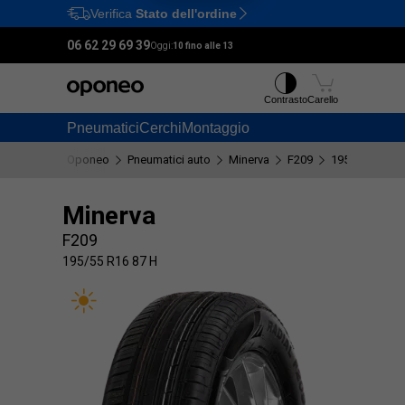
Verifica
Stato dell'ordine
Ctrl
M
06 62 29 69 39
Oggi:
10 fino alle 13
Contrasto
Carello
Pneumatici
Cerchi
Montaggio
Oponeo
Pneumatici auto
Minerva
F209
195/55 R16 87
Minerva
F209
195/55 R16 87 H