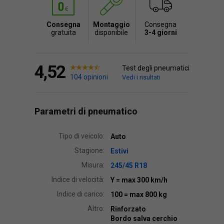
Consegna
Montaggio
Consegna
gratuita
disponibile
3-4 giorni
4,52
Test degli pneumatici
104 opinioni
Vedi i risultati
Parametri di pneumatico
Tipo di veicolo:
Auto
Stagione:
Estivi
Misura:
245/45 R18
Indice di velocità:
Y
= max 300 km/h
Indice di carico:
100
= max 800 kg
Altro:
Rinforzato
Bordo salva cerchio