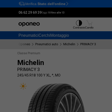
Verifica
Stato dell'ordine
Ctrl
M
06 62 29 69 39
Oggi:
10 fino alle 13
Contrasto
Carello
Pneumatici
Cerchi
Montaggio
Oponeo
Pneumatici auto
Michelin
PRIMACY 3
245/45 
Classe Premium
Michelin
PRIMACY 3
245/45 R18 100 Y XL, *, MO