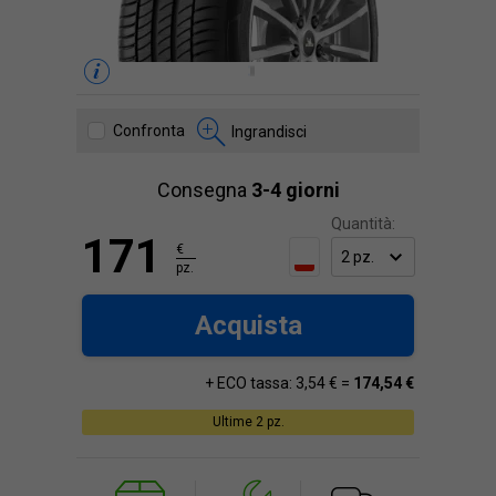
Confronta
Ingrandisci
Consegna
3-4 giorni
Quantità:
171
€
pz.
Acquista
+ ECO tassa: 3,54 € =
174,54 €
Ultime 2 pz.