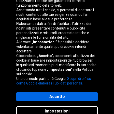
Utilizziamo i cookie per garantire il corretto
funzionamento del sito web.
Gruppo Oponeo
Accettando tutti i cookie, ci permetti di adattare i
nostri contenuti alle tue esigenze quando fai
acquisti in base alle tue preferenze.
Elaboriamo i dati ai fini di: facilitare l'utilizzo dei
nostri siti, presentare contenuti e pubblicità
Belgique
Česká
Deutschland
Éire
personalizzati e misurarli, creare statistiche e
republika
migliorare le funzionalità del sito.
Alla voce
„Impostazioni”
è possibile decidere
volontariamente quale tipo di cookie intendi
accettare.
España
France
Magyarország
Nederland
Cliccando su
„Accetto”
, acconsenti all'utilizzo dei
cookie in base alle impostazioni del tuo browser.
In qualsiasi momento puoi modificare la tua scelta
cliccando l’opzione
„Impostazioni”
nella Politica
sui cookie.
Österreich
Polska
Slovenská
United
Uno dei nostri partner è Google.
Scopri di più su
republika
Kingdom
come Google elabora i Tuoi dati personali.
Accetto
Mappa del sito
Impostazioni