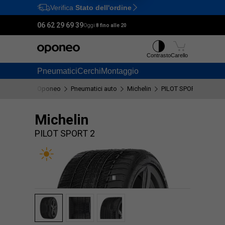
Verifica
Stato dell'ordine
Ctrl
M
06 62 29 69 39
Oggi:
8 fino alle 20
Contrasto
Carello
Pneumatici
Cerchi
Montaggio
Oponeo
Pneumatici auto
Michelin
PILOT SPORT 2
Michelin
PILOT SPORT 2