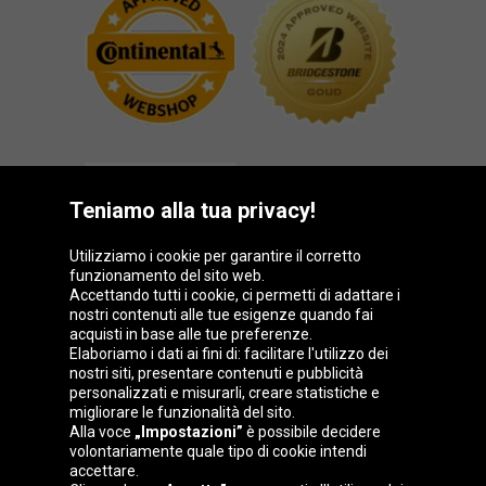
Teniamo alla tua privacy!
Utilizziamo i cookie per garantire il corretto
funzionamento del sito web.
Gruppo Oponeo
Accettando tutti i cookie, ci permetti di adattare i
nostri contenuti alle tue esigenze quando fai
acquisti in base alle tue preferenze.
Elaboriamo i dati ai fini di: facilitare l'utilizzo dei
nostri siti, presentare contenuti e pubblicità
Belgique
Česká
Deutschland
Éire
personalizzati e misurarli, creare statistiche e
republika
migliorare le funzionalità del sito.
Alla voce
„Impostazioni”
è possibile decidere
volontariamente quale tipo di cookie intendi
accettare.
España
France
Magyarország
Nederland