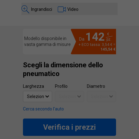
Ingrandisci
Video
142
€
Modello disponibile in
Da
pz.
vasta gamma di misure
+ ECO tassa: 3,54 € =
145,54 €
Scegli la dimensione dello
pneumatico
Larghezza
Profilo
Diametro
Cerca secondo l'auto
Verifica i prezzi