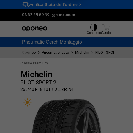
Verifica
Stato dell'ordine
Ctrl
M
06 62 29 69 39
Oggi:
8 fino alle 20
Contrasto
Carello
Pneumatici
Cerchi
Montaggio
Oponeo
Pneumatici auto
Michelin
PILOT SPORT 2
265
Classe Premium
Michelin
PILOT SPORT 2
265/40 R18 101 Y XL, ZR, N4