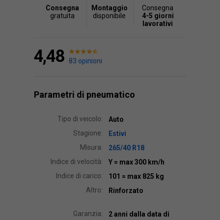
Consegna
Montaggio
Consegna
gratuita
disponibile
4-5 giorni
lavorativi
4,48
83 opinioni
Parametri di pneumatico
Tipo di veicolo:
Auto
Stagione:
Estivi
Misura:
265/40 R18
Indice di velocità:
Y
= max 300 km/h
Indice di carico:
101
= max 825 kg
Altro:
Rinforzato
Garanzia:
2 anni dalla data di