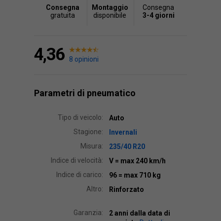
Consegna
Montaggio
Consegna
gratuita
disponibile
3-4 giorni
4,36
8 opinioni
Parametri di pneumatico
Tipo di veicolo:
Auto
Stagione:
Invernali
Misura:
235/40 R20
Indice di velocità:
V
= max 240 km/h
Indice di carico:
96
= max 710 kg
Altro:
Rinforzato
Garanzia:
2 anni dalla data di