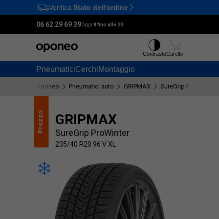
Verifica
Stato dell'ordine
Ctrl
M
06 62 29 69 39
Oggi:
8 fino alle 20
Contrasto
Carello
Pneumatici
Cerchi
Montaggio
Oponeo
Pneumatici auto
GRIPMAX
SureGrip ProWinter
Prezzo
Qualità
GRIPMAX
SureGrip ProWinter
235/40 R20 96 V XL