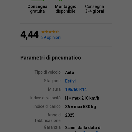
Consegna
Montaggio
Consegna
gratuita
disponibile
3-4 giorni
4,44
39 opinioni
Parametri di pneumatico
Tipo di veicolo:
Auto
Stagione:
Estivi
Misura:
195/60 R14
Indice di velocità:
H
= max 210 km/h
Indice di carico:
86
= max 530 kg
Anno di
2025
fabbricazione:
Garanzia:
2 anni dalla data di