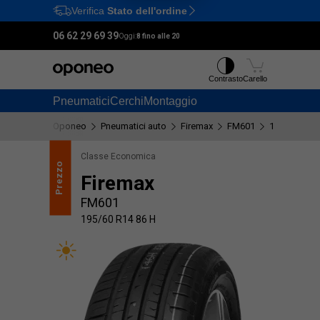
Verifica
Stato dell'ordine
Ctrl
M
06 62 29 69 39
Oggi:
8 fino alle 20
Contrasto
Carello
Pneumatici
Cerchi
Montaggio
Oponeo
Pneumatici auto
Firemax
FM601
195/60 R14 
Classe Economica
Prezzo
Qualità
Firemax
FM601
195/60 R14 86 H