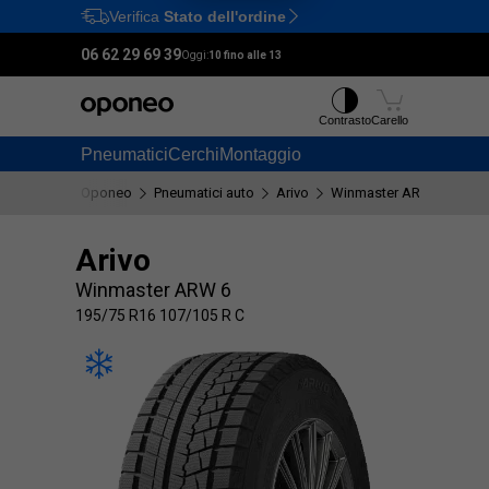
Verifica
Stato dell'ordine
Ctrl
M
06 62 29 69 39
Oggi:
10 fino alle 13
Contrasto
Carello
Pneumatici
Cerchi
Montaggio
Oponeo
Pneumatici auto
Arivo
Winmaster ARW 6
195
Arivo
Winmaster ARW 6
195/75 R16 107/105 R C