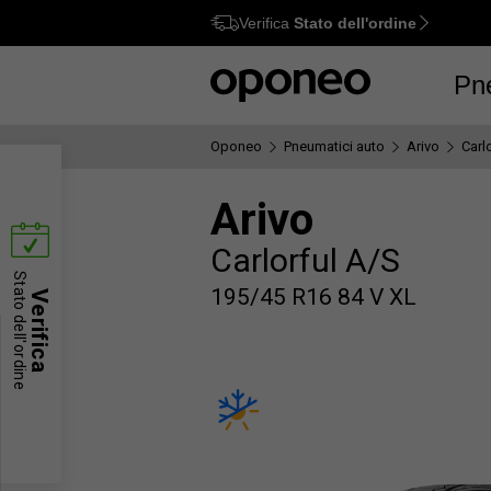
Verifica
Stato dell'ordine
Ctrl
M
Pn
Oponeo
Pneumatici auto
Arivo
Carl
Arivo
Carlorful A/S
Stato dell'ordine
195/45 R16 84 V XL
Verifica