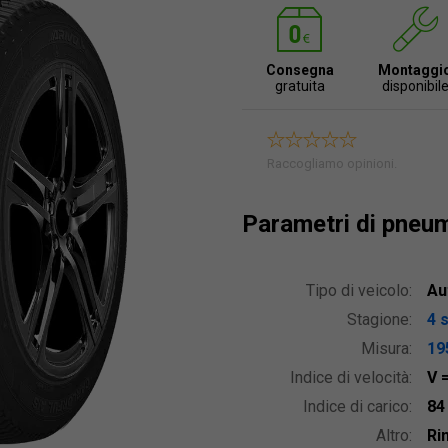
Consegna
Montaggi
gratuita
disponibil
Raccogliamo opinioni.
Parametri di pneu
Tipo di veicolo:
Au
Stagione:
4 
Misura:
19
Indice di velocità:
V
Indice di carico:
8
Altro:
Ri