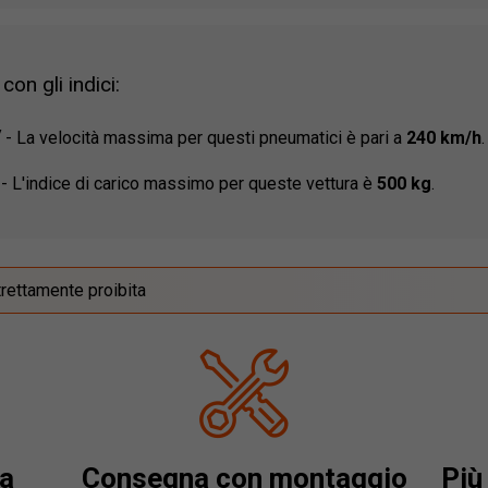
on gli indici:
V
-
La velocità massima per questi pneumatici è pari a
240 km/h
.
-
L'indice di carico massimo per queste vettura è
500 kg
.
trettamente proibita
a
Consegna con montaggio
Più 