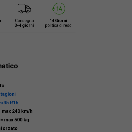
o
Consegna
14 Giorni
e
3-4 giorni
politica di reso
matico
to
stagioni
5/45 R16
= max 240 km/h
4
= max 500 kg
nforzato