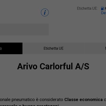
Etichetta UE:
Det
to
Etichetta UE
Arivo Carlorful A/S
ionale pneumatico è considerato
Classe economica
c