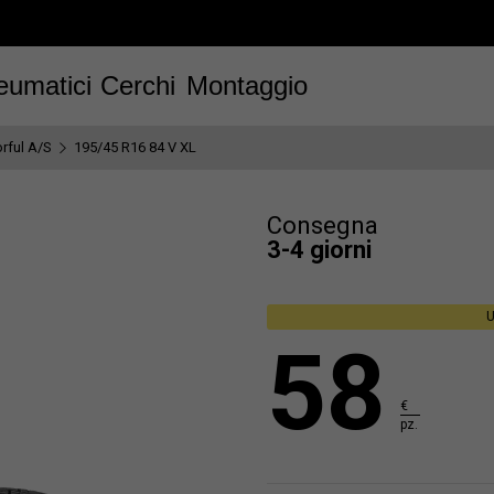
eumatici
Cerchi
Montaggio
orful A/S
195/45 R16 84 V XL
Consegna
3-4 giorni
U
58
€
pz.