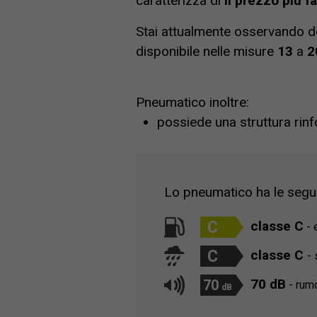
caratterizza di
il prezzo più 
Stai attualmente osservando d
disponibile nelle misure
13
a
2
Pneumatico inoltre:
possiede una struttura rinf
Lo pneumatico ha le seguen
C
classe C
- 
C
classe C
- 
70
70
- rum