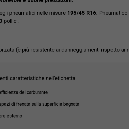
favorevole e buone prestazoni.
egli pneumatici nelle misure
195/45 R16.
Pneumatico 
0
pollici.
orzata (è più resistente ai danneggiamenti rispetto ai 
ti caratteristiche nell'etichetta
efficienza del carburante
spazi di frenata sulla superficie bagnata
ore esterno